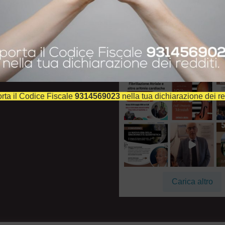
LLOW FACEBOOK
FOLLOW INSTAGR
@
fondazionegiorgioz
Segui su Instagra
rta il Codice Fiscale
9314569023
nella tua dichiarazione dei re
Carica altro