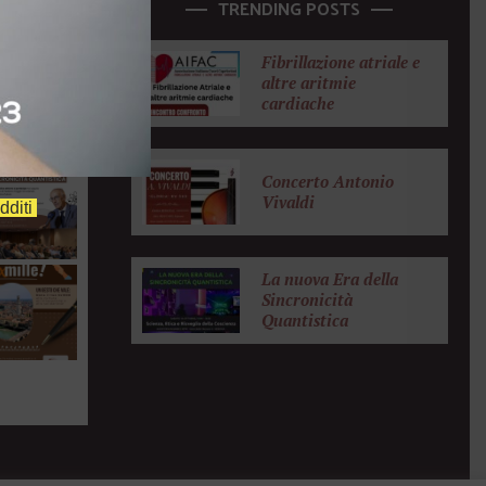
AM
TRENDING POSTS
Fibrillazione atriale e
anotto
altre aritmie
cardiache
m
Concerto Antonio
Vivaldi
dditi
La nuova Era della
Sincronicità
Quantistica