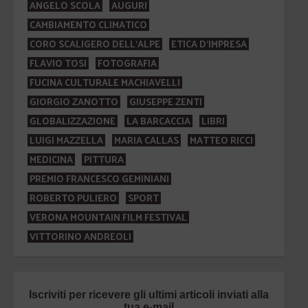
ANGELO SCOLA
AUGURI
CAMBIAMENTO CLIMATICO
CORO SCALIGERO DELL'ALPE
ETICA D'IMPRESA
FLAVIO TOSI
FOTOGRAFIA
FUCINA CULTURALE MACHIAVELLI
GIORGIO ZANOTTO
GIUSEPPE ZENTI
GLOBALIZZAZIONE
LA BARCACCIA
LIBRI
LUIGI MAZZELLA
MARIA CALLAS
MATTEO RICCI
MEDICINA
PITTURA
PREMIO FRANCESCO GEMINIANI
ROBERTO PULIERO
SPORT
VERONA MOUNTAIN FILM FESTIVAL
VITTORINO ANDREOLI
Iscriviti per ricevere gli ultimi articoli inviati alla
tua e-mail