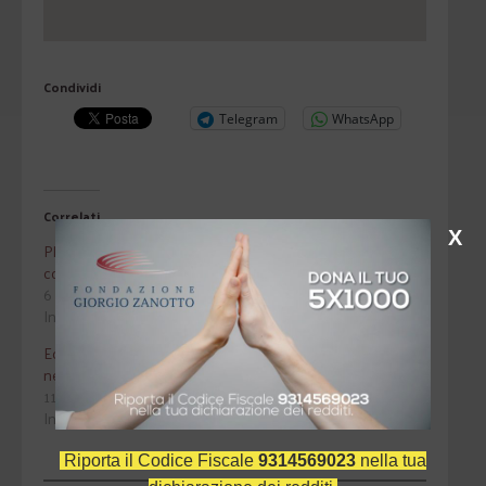
Condividi
Telegram
WhatsApp
Correlati
X
Plusdotazione: lavori in
Verona in Storia
corso
30 Aprile 2024
6 Maggio 2014
In "Convegni"
In "Convegni"
Economia della virtù, virtù
nell'economia
11 Febbraio 2015
In "Attualità"
Riporta il Codice Fiscale
9314569023
nella tua