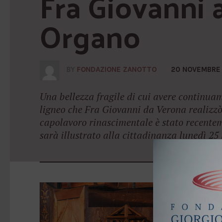
Fra Giovanni a 
Organo
BY
FONDAZIONE ZANOTTO
20 NOVEMBRE
Una bellezza fragile di cui avere continuam
ligneo che Fra Giovanni da Verona realizzò
capolavoro rinascimentale è stato recentem
sarà illustrato alla cittadinanza lunedì 2