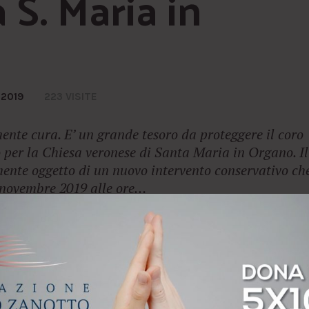
S. Maria in 
 2019
223 VISITE
ente cura. E’ un grande tesoro da proteggere il coro
 per la Chiesa veronese di Santa Maria in Organo. Il
ente oggetto di un nuovo intervento conservativo ch
5 novembre 2019 alle ore…