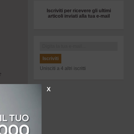
Iscriviti per ricevere gli ultimi
articoli inviati alla tua e-mail
Iscriviti
Unisciti a 4 altri iscritti
e
X