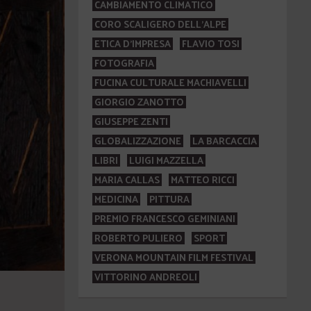
CAMBIAMENTO CLIMATICO
CORO SCALIGERO DELL'ALPE
ETICA D'IMPRESA
FLAVIO TOSI
FOTOGRAFIA
FUCINA CULTURALE MACHIAVELLI
GIORGIO ZANOTTO
GIUSEPPE ZENTI
GLOBALIZZAZIONE
LA BARCACCIA
LIBRI
LUIGI MAZZELLA
MARIA CALLAS
MATTEO RICCI
MEDICINA
PITTURA
PREMIO FRANCESCO GEMINIANI
ROBERTO PULIERO
SPORT
VERONA MOUNTAIN FILM FESTIVAL
VITTORINO ANDREOLI