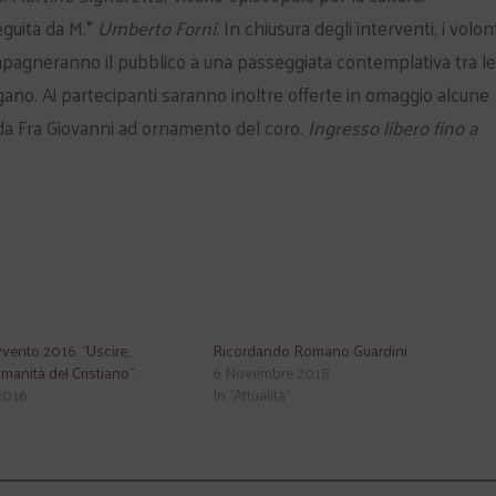
guita da M.°
Umberto Forni
. In chiusura degli interventi, i volon
agneranno il pubblico a una passeggiata contemplativa tra le
gano. Ai partecipanti saranno inoltre offerte in omaggio alcune
te da Fra Giovanni ad ornamento del coro.
Ingresso libero fino a
vvento 2016. “Uscire,
Ricordando Romano Guardini
umanità del Cristiano”.
6 Novembre 2018
2016
In "Attualità"