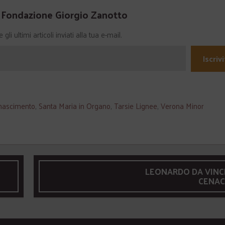
a Fondazione Giorgio Zanotto
li ultimi articoli inviati alla tua e-mail.
Iscrivi
nascimento
,
Santa Maria in Organo
,
Tarsie Lignee
,
Verona Minor
LEONARDO DA VINCI 
CENA