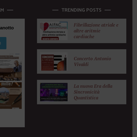
AM
TRENDING POSTS
Fibrillazione atriale e
anotto
altre aritmie
cardiache
m
Concerto Antonio
Vivaldi
La nuova Era della
Sincronicità
Quantistica