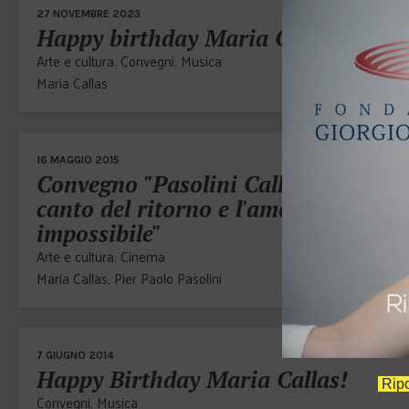
27 NOVEMBRE 2023
Happy birthday Maria Callas!
Arte e cultura
,
Convegni
,
Musica
Maria Callas
16 MAGGIO 2015
Convegno "Pasolini Callas. Il
canto del ritorno e l'amore
impossibile"
Arte e cultura
,
Cinema
Maria Callas
,
Pier Paolo Pasolini
7 GIUGNO 2014
Happy Birthday Maria Callas!
Ripo
Convegni
,
Musica