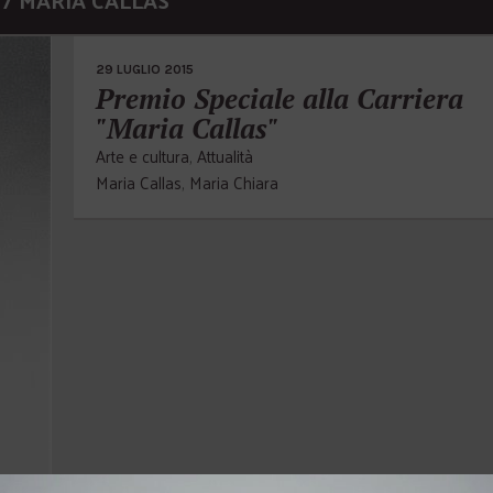
 / MARIA CALLAS
29 LUGLIO 2015
Premio Speciale alla Carriera
"Maria Callas"
Arte e cultura
,
Attualità
Maria Callas
,
Maria Chiara