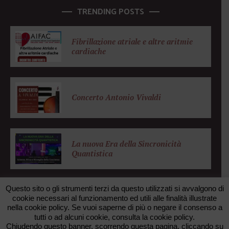
TRENDING POSTS
Fibrillazione atriale e altre aritmie
cardiache
Concerto Antonio Vivaldi
La nuova Era della Sincronicità
Quantistica
Questo sito o gli strumenti terzi da questo utilizzati si avvalgono di
cookie necessari al funzionamento ed utili alle finalità illustrate
nella cookie policy. Se vuoi saperne di più o negare il consenso a
© 2026 FONDAZIONE ZANOTTO. All rights reserved. •
tutti o ad alcuni cookie, consulta la cookie policy.
FAXUNO WEB AGENCY
Chiudendo questo banner, scorrendo questa pagina, cliccando su