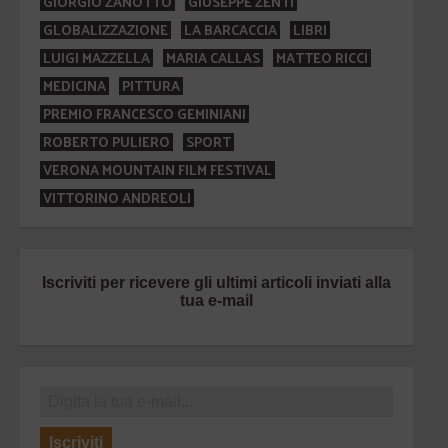
GIORGIO ZANOTTO
GIUSEPPE ZENTI
GLOBALIZZAZIONE
LA BARCACCIA
LIBRI
LUIGI MAZZELLA
MARIA CALLAS
MATTEO RICCI
MEDICINA
PITTURA
PREMIO FRANCESCO GEMINIANI
ROBERTO PULIERO
SPORT
VERONA MOUNTAIN FILM FESTIVAL
VITTORINO ANDREOLI
Iscriviti per ricevere gli ultimi articoli inviati alla
tua e-mail
Iscriviti