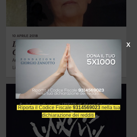
10 APRILE 2018
Incontro con Milly
X
Gualteroni
Autori
,
Solidarietà e sociale
Libri
,
Milly Gualteroni
Riporta il Codice Fiscale
9314569023
nella tua
dichiarazione dei redditi