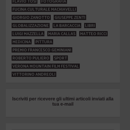
FLAVIO TOSI
FOTOGRAFIA
FUCINA CULTURALE MACHIAVELLI
GIORGIO ZANOTTO
GIUSEPPE ZENTI
GLOBALIZZAZIONE
LA BARCACCIA
LIBRI
LUIGI MAZZELLA
MARIA CALLAS
MATTEO RICCI
MEDICINA
PITTURA
PREMIO FRANCESCO GEMINIANI
ROBERTO PULIERO
SPORT
VERONA MOUNTAIN FILM FESTIVAL
VITTORINO ANDREOLI
Iscriviti per ricevere gli ultimi articoli inviati alla
tua e-mail