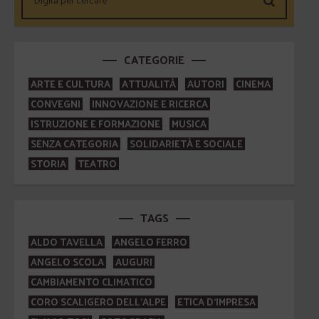
CATEGORIE
ARTE E CULTURA
ATTUALITÀ
AUTORI
CINEMA
CONVEGNI
INNOVAZIONE E RICERCA
ISTRUZIONE E FORMAZIONE
MUSICA
SENZA CATEGORIA
SOLIDARIETÀ E SOCIALE
STORIA
TEATRO
TAGS
ALDO TAVELLA
ANGELO FERRO
ANGELO SCOLA
AUGURI
CAMBIAMENTO CLIMATICO
CORO SCALIGERO DELL'ALPE
ETICA D'IMPRESA