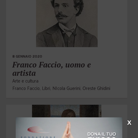
8 GENNAIO 2020
Franco Faccio, uomo e
artista
Arte e cultura
Franco Faccio
,
Libri
,
NIcola Guerini
,
Oreste Ghidini
X