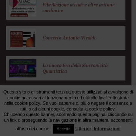
Fibrillazione atriale e altre aritmie
cardiache
Concerto Antonio Vivaldi
La nuova Era della Sincronicità
Quantistica
Questo sito o gli strumenti terzi da questo utilizzati si avvalgono di
cookie necessari al funzionamento ed utili alle finalità illustrate
nella cookie policy. Se vuoi saperne di più o negare il consenso a
© 2026 FONDAZIONE ZANOTTO. All rights reserved. •
tutti o ad alcuni cookie, consulta la cookie policy.
FAXUNO WEB AGENCY
Chiudendo questo banner, scorrendo questa pagina, cliccando su
un link o proseguendo la navigazione in altra maniera, acconsenti
TORNA SU
all’uso dei cookie.
Ulteriori Informazioni
Accetta