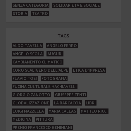
SENZA CATEGORIA
SOLIDARIETÀ E SOCIALE
STORIA
TEATRO
TAGS
ALDO TAVELLA
ANGELO FERRO
ANGELO SCOLA
AUGURI
CAMBIAMENTO CLIMATICO
CORO SCALIGERO DELL'ALPE
ETICA D'IMPRESA
FLAVIO TOSI
FOTOGRAFIA
FUCINA CULTURALE MACHIAVELLI
GIORGIO ZANOTTO
GIUSEPPE ZENTI
GLOBALIZZAZIONE
LA BARCACCIA
LIBRI
LUIGI MAZZELLA
MARIA CALLAS
MATTEO RICCI
MEDICINA
PITTURA
PREMIO FRANCESCO GEMINIANI