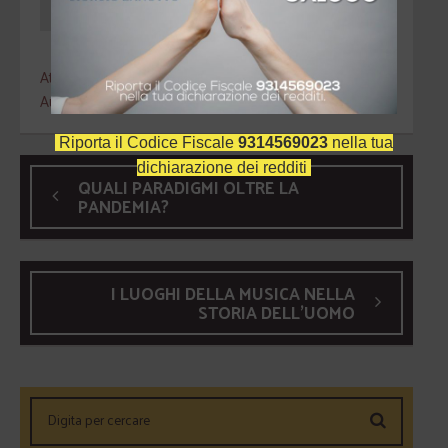
Iscriviti
Attualità
Auguri
Riporta il Codice Fiscale
9314569023
nella tua
dichiarazione dei redditi
QUALI PARADIGMI OLTRE LA
PANDEMIA?
I LUOGHI DELLA MUSICA NELLA
STORIA DELL’UOMO