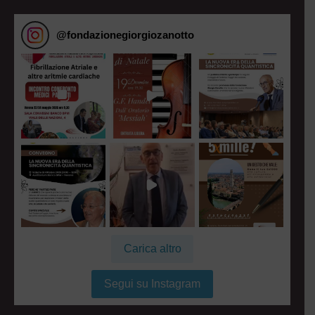
@
fondazionegiorgiozanotto
Carica altro
Segui su Instagram