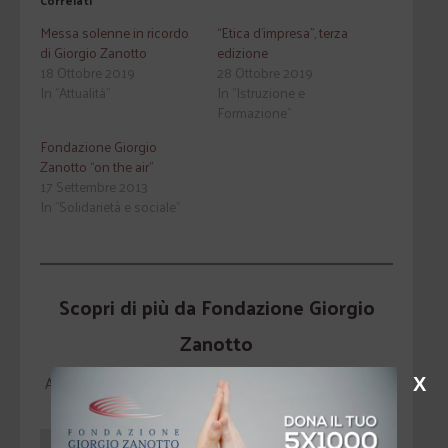
Correlati
Messa solenne in ricordo
“Etica d’impresa”, terza
di Giorgio Zanotto
edizione
18 Ottobre 2019
28 Ottobre 2019
In "Attualità"
In "Istruzione e
Formazione"
Fondazione Giorgio
Zanotto “on the air”
17 Settembre 2013
In "Solidarietà e sociale"
Scopri di più da Fondazione Giorgio
Zanotto
Abbonati per ricevere gli ultimi articoli inviati alla tua e-
X
mail.