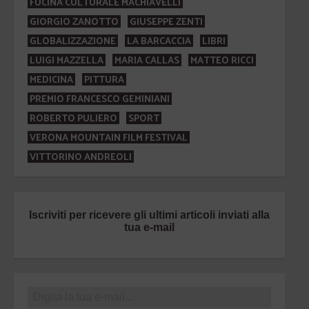
FUCINA CULTURALE MACHIAVELLI
GIORGIO ZANOTTO
GIUSEPPE ZENTI
GLOBALIZZAZIONE
LA BARCACCIA
LIBRI
LUIGI MAZZELLA
MARIA CALLAS
MATTEO RICCI
MEDICINA
PITTURA
PREMIO FRANCESCO GEMINIANI
ROBERTO PULIERO
SPORT
VERONA MOUNTAIN FILM FESTIVAL
VITTORINO ANDREOLI
Iscriviti per ricevere gli ultimi articoli inviati alla
tua e-mail