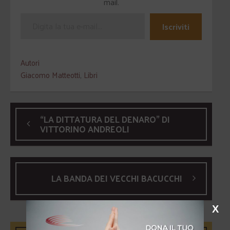
mail.
Iscriviti
Autori
Giacomo Matteotti
,
Libri
“LA DITTATURA DEL DENARO” DI
VITTORINO ANDREOLI
LA BANDA DEI VECCHI BACUCCHI
X