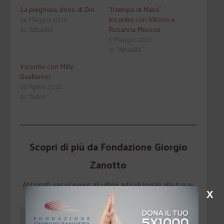
La preghiera, dono di Dio
“Il tempo di Maria”.
14 Maggio 2019
Incontro con Vittorio e
In "Attualità"
Rosanna Messori
5 Maggio 2017
In "Attualità"
Incontro con Milly
Gualteroni
10 Aprile 2018
In "Autori"
Scopri di più da Fondazione Giorgio
Zanotto
Abbonati per ricevere gli ultimi articoli inviati alla tua e-
X
mail.
Iscriviti