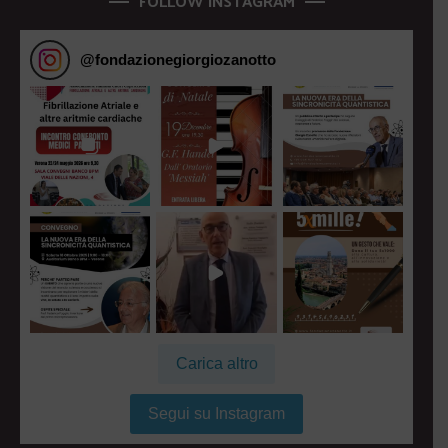
FOLLOW INSTAGRAM
@
fondazionegiorgiozanotto
Carica altro
Segui su Instagram