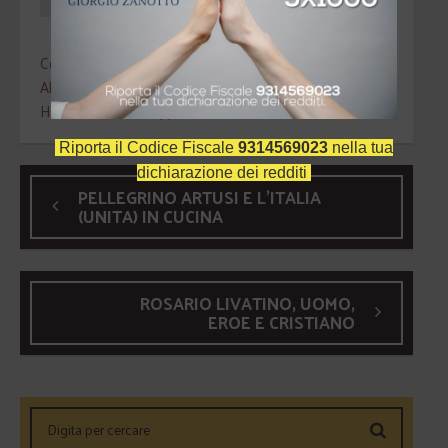
Convegni
Alessandro Beghini
,
Angelo Bagnasco
,
Doctor
Humanitatis
,
Giuseppe Zenti
Riporta il Codice Fiscale
9314569023
nella tua
dichiarazione dei redditi
PELLEGRINO ARTUSI E L’ITALIA
(UNITA) IN CUCINA
ROSARIO LIVATINO, UOMO,
EROE E CRISTIANO