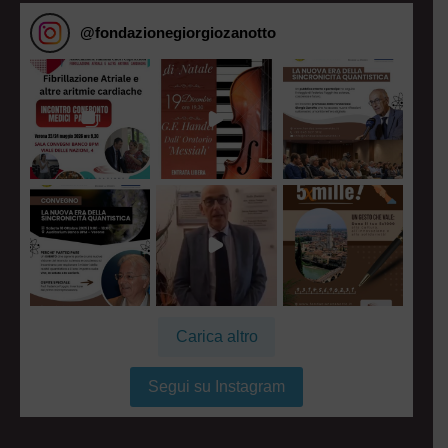
@
fondazionegiorgiozanotto
Carica altro
Segui su Instagram