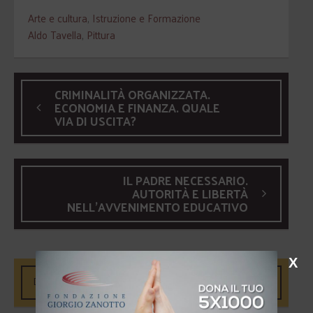
Arte e cultura
,
Istruzione e Formazione
Aldo Tavella
,
Pittura
CRIMINALITÀ ORGANIZZATA.
ECONOMIA E FINANZA. QUALE
VIA DI USCITA?
IL PADRE NECESSARIO.
AUTORITÀ E LIBERTÀ
NELL'AVVENIMENTO EDUCATIVO
X