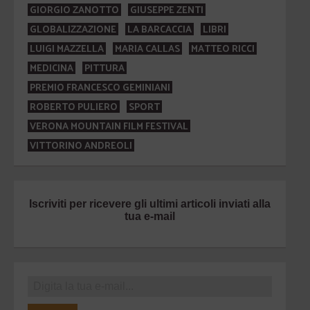
GIORGIO ZANOTTO
GIUSEPPE ZENTI
GLOBALIZZAZIONE
LA BARCACCIA
LIBRI
LUIGI MAZZELLA
MARIA CALLAS
MATTEO RICCI
MEDICINA
PITTURA
PREMIO FRANCESCO GEMINIANI
ROBERTO PULIERO
SPORT
VERONA MOUNTAIN FILM FESTIVAL
VITTORINO ANDREOLI
Iscriviti per ricevere gli ultimi articoli inviati alla
tua e-mail