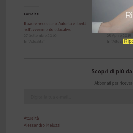
Correlati
Il padre necessario. Autorità e libertà
"Mosè, Gesù, Fr
nell'avvenimento educativo
psicanalisi e s
27 Settembre 2010
25 Aprile 2015
In "Attualità"
In "Attualità"
Ripo
Scopri di più d
Abbonati per ricevere g
Attualità
Alessandro Meluzzi