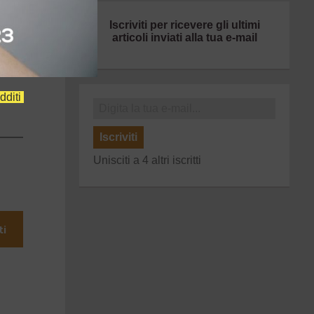
Iscriviti per ricevere gli ultimi
articoli inviati alla tua e-mail
dditi
Iscriviti
Unisciti a 4 altri iscritti
ti