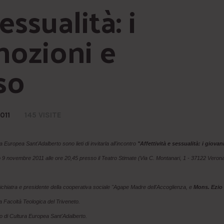
ssualità: i 
ozioni e 
so
011
145 VISITE
 Europea Sant'Adalberto sono lieti di invitarla all'incontro
"Affettività e sessualità: i giovani
no 9 novembre 2011 alle ore 20,45 presso il Teatro Stimate (Via C. Montanari, 1 - 37122 Verona
ichiatra e presidente della cooperativa sociale "Agape Madre dell'Accoglienza, e
Mons. Ezio
a Facoltà Teologica del Triveneto.
o di Cultura Europea Sant'Adalberto.