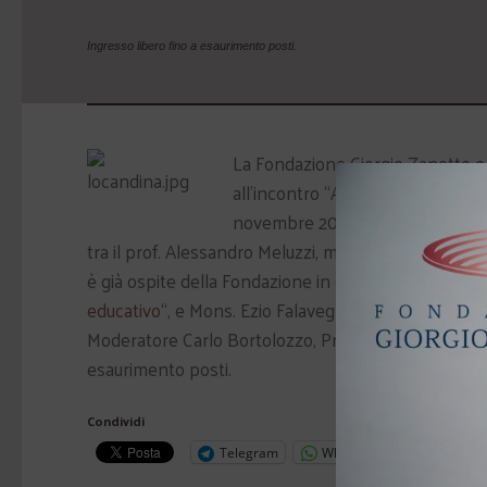
Ingresso libero fino a esaurimento posti.
La Fondazione Giorgio Zanotto e i
all’incontro “Affettività e sessual
novembre 2011 alle ore 20,45 pres
tra il prof. Alessandro Meluzzi, medico psichiatra e
è già ospite della Fondazione in qualità di relatore 
educativo
“, e Mons. Ezio Falavegna, docente di Teol
Moderatore Carlo Bortolozzo, Presidente del Centro 
esaurimento posti.
Condividi
Telegram
WhatsApp