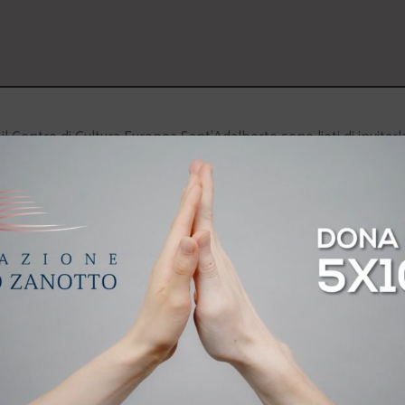
l Centro di Cultura Europea Sant’Adalberto sono lieti di invitarl
ità: i giovani tra emozioni e ricerca di senso” che si terrà il giorn
so il Teatro Stimate (Via C. Montanari, 1 – 37122 Verona).
Dial
 presidente della cooperativa sociale “Agape Madre dell’Accogli
al convegno “
Il padre necessario. Autorità e libertà nell’avveni
ogia Pastorale presso la Facoltà Teologica del Triveneto.
di Cultura Europea Sant’Adalberto. Ingresso libero fino a