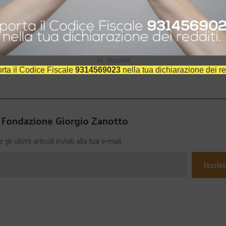
eud". Incontro su
Il volto incompiuto della bellezza
enso religioso
19 Ottobre 2012
In "Attualità"
rta il Codice Fiscale
9314569023
nella tua dichiarazione dei re
a Fondazione Giorgio Zanotto
li ultimi articoli inviati alla tua e-mail.
Iscrivi