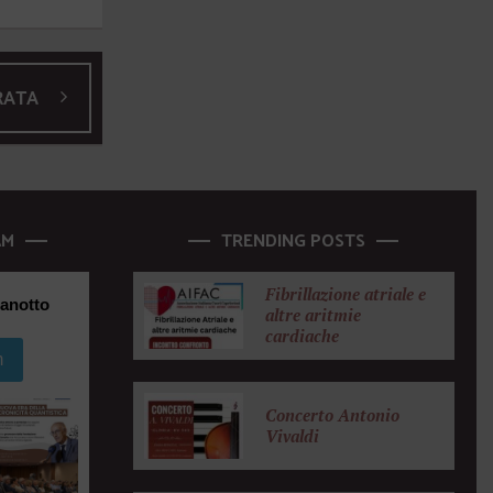
RATA
AM
TRENDING POSTS
Fibrillazione atriale e
anotto
altre aritmie
cardiache
m
Concerto Antonio
Vivaldi