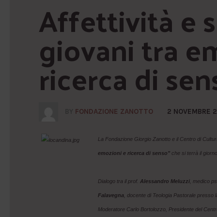
Affettività e se
giovani tra em
ricerca di sen
BY
FONDAZIONE ZANOTTO
2 NOVEMBRE 2
La Fondazione Giorgio Zanotto e il Centro di Cultura
emozioni e ricerca di senso"
che si terrà il gior
Dialogo tra il prof.
Alessandro Meluzzi
, medico ps
Falavegna
, docente di Teologia Pastorale presso l
Moderatore Carlo Bortolozzo, Presidente del Centr