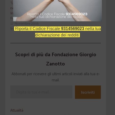
“La corsa alla terra
nell’Africa sub-sahariana”.
Incontro con Cristiana
Fiamingo
17 Novembre 2016
In "Attualità"
Riporta il Codice Fiscale
9314569023
nella tua
dichiarazione dei redditi
Scopri di più da Fondazione Giorgio
Zanotto
Abbonati per ricevere gli ultimi articoli inviati alla tua e-
mail.
Iscriviti
Attualità