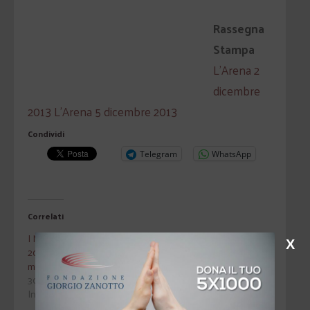
Rassegna
Stampa
L’Arena 2
dicembre
2013
L’Arena 5 dicembre 2013
Condividi
Telegram
WhatsApp
Correlati
I Mercoledì di Avvento
Affettività e sessualità: i
X
2015. Le opere di
giovani tra emozioni e
misericordia spirituale.
ricerca di senso
30 Novembre 2015
2 Novembre 2011
In "Attualità"
In "Attualità"