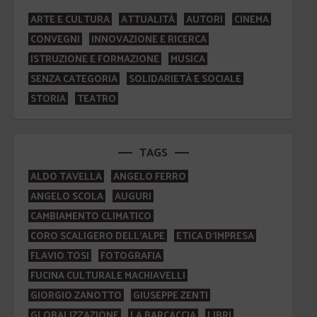
ARTE E CULTURA
ATTUALITÀ
AUTORI
CINEMA
CONVEGNI
INNOVAZIONE E RICERCA
ISTRUZIONE E FORMAZIONE
MUSICA
SENZA CATEGORIA
SOLIDARIETÀ E SOCIALE
STORIA
TEATRO
TAGS
ALDO TAVELLA
ANGELO FERRO
ANGELO SCOLA
AUGURI
CAMBIAMENTO CLIMATICO
CORO SCALIGERO DELL'ALPE
ETICA D'IMPRESA
FLAVIO TOSI
FOTOGRAFIA
FUCINA CULTURALE MACHIAVELLI
GIORGIO ZANOTTO
GIUSEPPE ZENTI
GLOBALIZZAZIONE
LA BARCACCIA
LIBRI