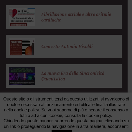
Fibrillazione atriale e altre aritmie
cardiache
Concerto Antonio Vivaldi
La nuova Era della Sincronicità
Quantistica
Questo sito o gli strumenti terzi da questo utilizzati si avvalgono di
cookie necessari al funzionamento ed utili alle finalità illustrate
nella cookie policy. Se vuoi saperne di più o negare il consenso a
© 2026 FONDAZIONE ZANOTTO. All rights reserved. •
tutti o ad alcuni cookie, consulta la cookie policy.
FAXUNO WEB AGENCY
Chiudendo questo banner, scorrendo questa pagina, cliccando su
un link o proseguendo la navigazione in altra maniera, acconsenti