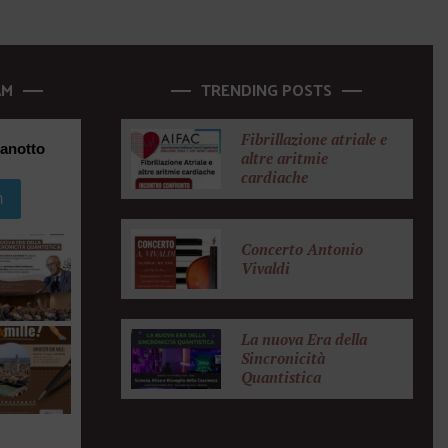
AM
TRENDING POSTS
Fibrillazione atriale e
anotto
altre aritmie
cardiache
m
Concerto Antonio
Vivaldi
La nuova Era della
Sincronicità
Quantistica