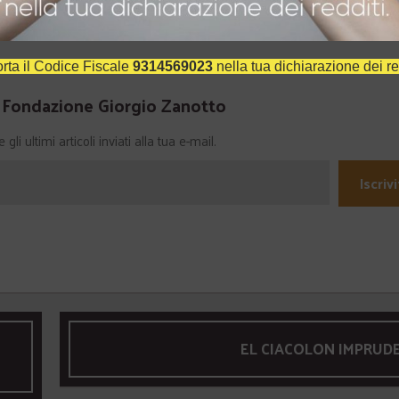
In "Attualità"
rta il Codice Fiscale
9314569023
nella tua dichiarazione dei re
a Fondazione Giorgio Zanotto
li ultimi articoli inviati alla tua e-mail.
Iscrivi
EL CIACOLON IMPRUD