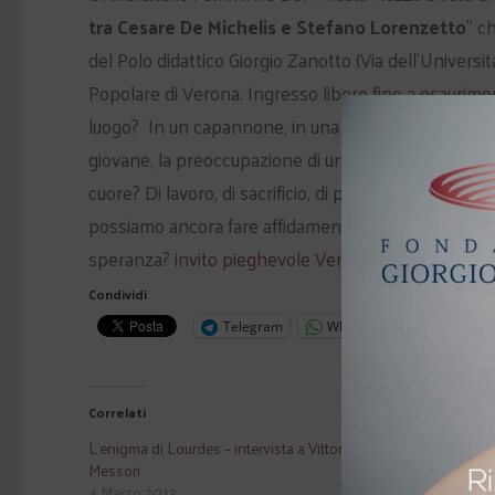
tra Cesare De Michelis e Stefano Lorenzetto
” c
del Polo didattico Giorgio Zanotto (Via dell’Universi
Popolare di Verona. Ingresso libero fino a esaurimen
luogo?
In un capannone, in una chiesa, in un campo?
giovane, la preoccupazione di un adulto, oppure nell
cuore? Di lavoro, di sacrificio, di pena per un benes
possiamo ancora fare affidamento su questo cuore, g
speranza?
invito pieghevole Veneto
Condividi
Telegram
WhatsApp
Correlati
L'enigma di Lourdes – intervista a Vittorio
Il bollino blu d
Messori
etica nello spo
4 Marzo 2013
24 Aprile 2007