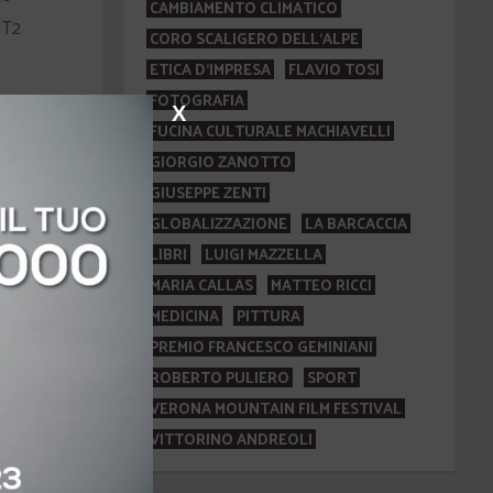
CAMBIAMENTO CLIMATICO
 T2
CORO SCALIGERO DELL'ALPE
ETICA D'IMPRESA
FLAVIO TOSI
FOTOGRAFIA
X
FUCINA CULTURALE MACHIAVELLI
sto
GIORGIO ZANOTTO
GIUSEPPE ZENTI
GLOBALIZZAZIONE
LA BARCACCIA
LIBRI
LUIGI MAZZELLA
MARIA CALLAS
MATTEO RICCI
MEDICINA
PITTURA
PREMIO FRANCESCO GEMINIANI
ROBERTO PULIERO
SPORT
VERONA MOUNTAIN FILM FESTIVAL
VITTORINO ANDREOLI