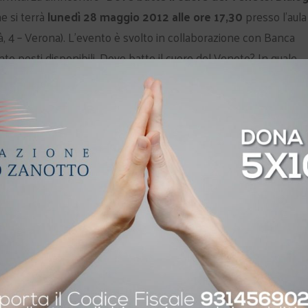
he si terrà
lunedì 28 maggio 2012 alle ore 17,30
presso l’aula
tà, 4 – Verona). L’evento è svolto in collaborazione con Banca
to posti disponibili.
Dove batte il cuore del Veneto? In quale
 Vive dentro lo struggimento di un anziano, il desiderio di un
o sguardo carico di futuro di un immigrato? E di che è fatto que
sere raggiunto a fatica e che si teme di perdere? E noi veneti,
rande e misterioso, per guardare al futuro con qualche filo di
ello sport. La Certificazione
Etica nello sport: formazione e
rt di eccellenza
certificazione
30 Novembre 2008