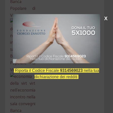
X
Riporta il Codice Fiscale
9314569023
nella tua
dichiarazione dei redditi