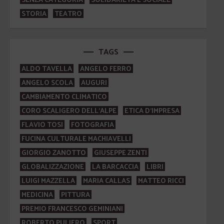
STORIA
TEATRO
TAGS
ALDO TAVELLA
ANGELO FERRO
ANGELO SCOLA
AUGURI
CAMBIAMENTO CLIMATICO
CORO SCALIGERO DELL'ALPE
ETICA D'IMPRESA
FLAVIO TOSI
FOTOGRAFIA
FUCINA CULTURALE MACHIAVELLI
GIORGIO ZANOTTO
GIUSEPPE ZENTI
GLOBALIZZAZIONE
LA BARCACCIA
LIBRI
LUIGI MAZZELLA
MARIA CALLAS
MATTEO RICCI
MEDICINA
PITTURA
PREMIO FRANCESCO GEMINIANI
ROBERTO PULIERO
SPORT