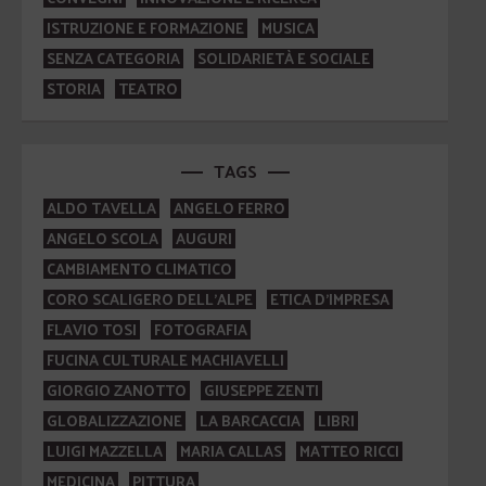
ISTRUZIONE E FORMAZIONE
MUSICA
SENZA CATEGORIA
SOLIDARIETÀ E SOCIALE
STORIA
TEATRO
TAGS
ALDO TAVELLA
ANGELO FERRO
ANGELO SCOLA
AUGURI
CAMBIAMENTO CLIMATICO
CORO SCALIGERO DELL'ALPE
ETICA D'IMPRESA
FLAVIO TOSI
FOTOGRAFIA
FUCINA CULTURALE MACHIAVELLI
GIORGIO ZANOTTO
GIUSEPPE ZENTI
GLOBALIZZAZIONE
LA BARCACCIA
LIBRI
LUIGI MAZZELLA
MARIA CALLAS
MATTEO RICCI
MEDICINA
PITTURA