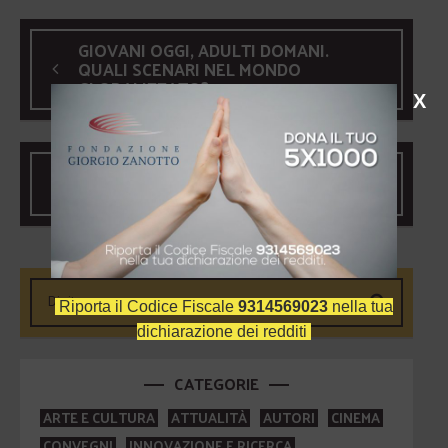
GIOVANI OGGI, ADULTI DOMANI.
QUALI SCENARI NEL MONDO
GLOBALIZZATO?
X
IL VOLTO INCOMPIUTO DELLA
BELLEZZA
Riporta il Codice Fiscale
9314569023
nella tua
dichiarazione dei redditi
CATEGORIE
ARTE E CULTURA
ATTUALITÀ
AUTORI
CINEMA
CONVEGNI
INNOVAZIONE E RICERCA