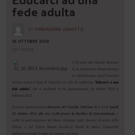
fede adulta
BY
FONDAZIONE ZANOTTO
16 OTTOBRE 2012
157 VISITE
A 50 anni dal Concilio Vaticano
II, la Fondazione Giorgio Zanotto
in collaborazione con il Vicariato
Verona Centro è lieta di invitarLa al ciclo di conferenze
"Educarci a una
fede adulta",
che si declinerà in tre appuntamenti, da ottobre 2012 a
febbraio 2013.
Il primo appuntamento 
Memoria del Concilio Vaticano II
 si terrà
lunedì
22 ottobre 2012 alle ore 21,00 presso la Basilica di SantAnastasia,
e
vedrà la partecipazione del Mons. Giuseppe Laiti, docente di storia della
Chiesa, e del Teatro Mondo Piccino-II Nardo di Marco Campedelli
nellopera teatrale Il papa, la carezza e la luna.