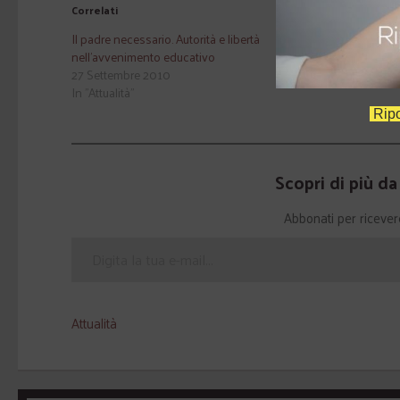
Correlati
Il padre necessario. Autorità e libertà
La bellezza: u
nell'avvenimento educativo
4 Gennaio 201
27 Settembre 2010
In "Attualità"
In "Attualità"
Ripo
Scopri di più d
Abbonati per ricevere g
Attualità