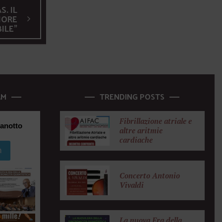
. IL
MORE
ILE"
AM
TRENDING POSTS
Fibrillazione atriale e
anotto
altre aritmie
cardiache
m
Concerto Antonio
Vivaldi
La nuova Era della