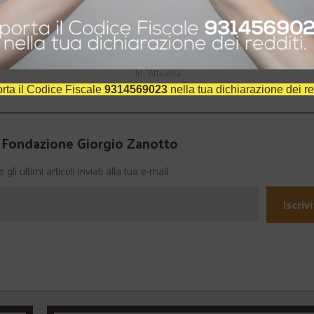
na necessità per l'uomo
"Mosè, Gesù, Freud". Incontro su
2
psicanalisi e senso religioso
25 Aprile 2015
In "Attualità"
rta il Codice Fiscale
9314569023
nella tua dichiarazione dei re
a Fondazione Giorgio Zanotto
li ultimi articoli inviati alla tua e-mail.
Iscrivi