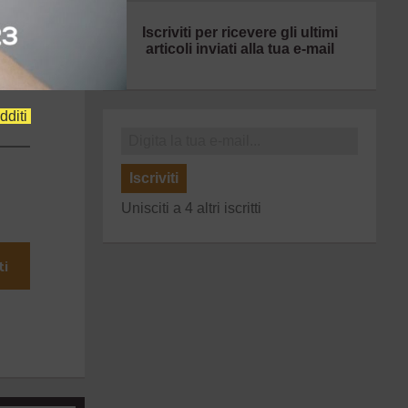
Iscriviti per ricevere gli ultimi
articoli inviati alla tua e-mail
dditi
Iscriviti
Unisciti a 4 altri iscritti
ti