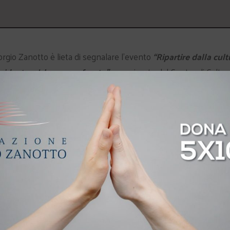
rgio Zanotto è lieta di segnalare l’evento
“Ripartire dalla cult
ccidente e Islam a confronto”
, organizzato dal Centro di Cultur
dall’Associazione Universitaria “Il Portico”. L’appuntamento è
4 dell’Università degli Studi di Verona, in via San Francesco 22.
ogo e profondo conoscitore dell’Islam. Coordineranno l’incontro
dalberto e
Matteo De Carli
del Gruppo Studentesco “Il Portico”. 
i
.
L’ingresso è libero fino ad esaurimento dei posti disponibili.