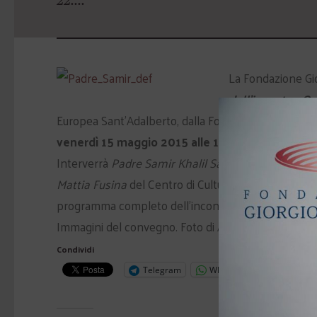
La Fondazione Gio
dell’incontro. O
Europea Sant’Adalberto, dalla Fondazione Zanotto e 
venerdì 15 maggio 2015 alle 18.00
presso l’Aula T
Interverrà
Padre Samir Khalil Samir
, gesuita, teol
Mattia Fusina
del Centro di Cultura Europea Sant’A
programma completo dell’incontro è disponibile
qu
Immagini del convegno. Foto di Antonella Anti
Condividi
Telegram
WhatsApp