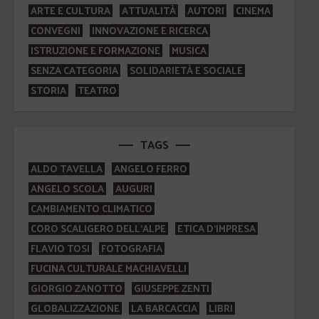
ARTE E CULTURA
ATTUALITÀ
AUTORI
CINEMA
CONVEGNI
INNOVAZIONE E RICERCA
ISTRUZIONE E FORMAZIONE
MUSICA
SENZA CATEGORIA
SOLIDARIETÀ E SOCIALE
STORIA
TEATRO
TAGS
ALDO TAVELLA
ANGELO FERRO
ANGELO SCOLA
AUGURI
CAMBIAMENTO CLIMATICO
CORO SCALIGERO DELL'ALPE
ETICA D'IMPRESA
FLAVIO TOSI
FOTOGRAFIA
FUCINA CULTURALE MACHIAVELLI
GIORGIO ZANOTTO
GIUSEPPE ZENTI
GLOBALIZZAZIONE
LA BARCACCIA
LIBRI