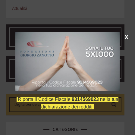
Attualità
NELLA FONDAZIONE RIVIVE
X
L'ENTUSIASMO DI ZANOTTO
CONCERTO DI AVVENTO 2014
Riporta il Codice Fiscale
9314569023
nella tua
dichiarazione dei redditi
CATEGORIE