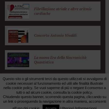
Fibrillazione atriale e altre aritmie
cardiache
Concerto Antonio Vivaldi
La nuova Era della Sincronicità
Quantistica
Questo sito o gli strumenti terzi da questo utilizzati si avvalgono di
cookie necessari al funzionamento ed utili alle finalità illustrate
nella cookie policy. Se vuoi saperne di più o negare il consenso a
© 2026 FONDAZIONE ZANOTTO. All rights reserved. •
tutti o ad alcuni cookie, consulta la cookie policy.
FAXUNO WEB AGENCY
Chiudendo questo banner, scorrendo questa pagina, cliccando su
un link o proseguendo la navigazione in altra maniera, acconsenti
TORNA SU
all’uso dei cookie.
Ulteriori Informazioni
Accetta