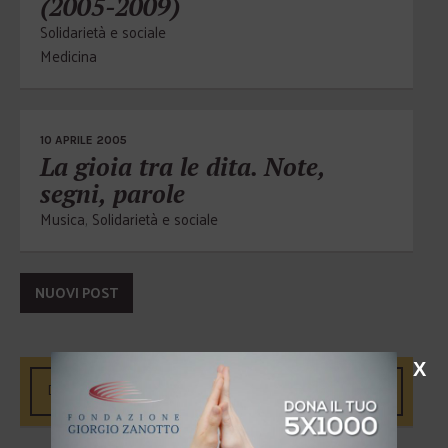
(2005-2009)
Solidarietà e sociale
Medicina
10 APRILE 2005
La gioia tra le dita. Note,
segni, parole
Musica
,
Solidarietà e sociale
NUOVI POST
X