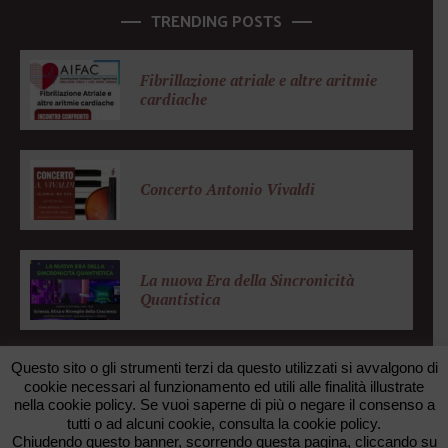
TRENDING POSTS
Fibrillazione atriale e altre aritmie
cardiache
Concerto Antonio Vivaldi
La nuova Era della Sincronicità
Quantistica
Questo sito o gli strumenti terzi da questo utilizzati si avvalgono di
cookie necessari al funzionamento ed utili alle finalità illustrate
nella cookie policy. Se vuoi saperne di più o negare il consenso a
© 2026 FONDAZIONE ZANOTTO. All rights reserved. •
tutti o ad alcuni cookie, consulta la cookie policy.
FAXUNO WEB AGENCY
Chiudendo questo banner, scorrendo questa pagina, cliccando su