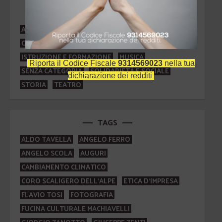
CATEGORIE
ARTE E CULTURA
ATTUALITÀ
AUTORI
CINEMA
CONVEGNI
INNOVAZIONE E RICERCA
ISTRUZIONE E FORMAZIONE
MUSICA
Riporta il Codice Fiscale
9314569023
nella tua
SENZA CATEGORIA
SOLIDARIETÀ E SOCIALE
dichiarazione dei redditi
STORIA
TEATRO
TAGS
ALDO TAVELLA
ANGELO FERRO
ANGELO SCOLA
AUGURI
CAMBIAMENTO CLIMATICO
CORO SCALIGERO DELL'ALPE
ETICA D'IMPRESA
FLAVIO TOSI
FOTOGRAFIA
FUCINA CULTURALE MACHIAVELLI