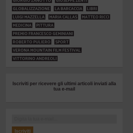
GIORGIO ZANOTTO
GIUSEPPE ZENTI
GLOBALIZZAZIONE
LA BARCACCIA
LIBRI
LUIGI MAZZELLA
MARIA CALLAS
MATTEO RICCI
MEDICINA
PITTURA
PREMIO FRANCESCO GEMINIANI
ROBERTO PULIERO
SPORT
VERONA MOUNTAIN FILM FESTIVAL
VITTORINO ANDREOLI
Iscriviti per ricevere gli ultimi articoli inviati alla
tua e-mail
Iscriviti