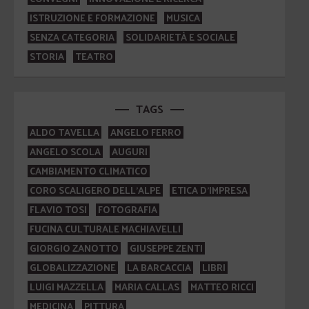
ISTRUZIONE E FORMAZIONE
MUSICA
SENZA CATEGORIA
SOLIDARIETÀ E SOCIALE
STORIA
TEATRO
TAGS
ALDO TAVELLA
ANGELO FERRO
ANGELO SCOLA
AUGURI
CAMBIAMENTO CLIMATICO
CORO SCALIGERO DELL'ALPE
ETICA D'IMPRESA
FLAVIO TOSI
FOTOGRAFIA
FUCINA CULTURALE MACHIAVELLI
GIORGIO ZANOTTO
GIUSEPPE ZENTI
GLOBALIZZAZIONE
LA BARCACCIA
LIBRI
LUIGI MAZZELLA
MARIA CALLAS
MATTEO RICCI
MEDICINA
PITTURA