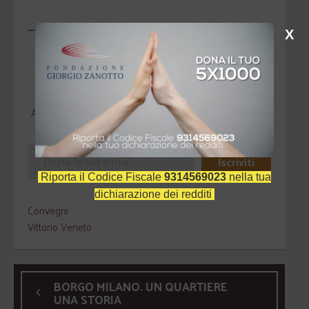
X
Scopri di più da Fondazione Giorgio
Zanotto
Abbonati per ricevere gli ultimi articoli inviati alla tua e-
mail.
Iscriviti
Riporta il Codice Fiscale
9314569023
nella tua
dichiarazione dei redditi
Convegni
Vittorio Veneto
BORGO MILANO. UN QUARTIERE
UNA STORIA