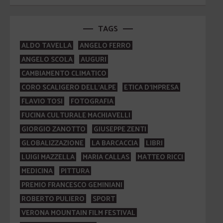
TAGS
ALDO TAVELLA
ANGELO FERRO
ANGELO SCOLA
AUGURI
CAMBIAMENTO CLIMATICO
CORO SCALIGERO DELL'ALPE
ETICA D'IMPRESA
FLAVIO TOSI
FOTOGRAFIA
FUCINA CULTURALE MACHIAVELLI
GIORGIO ZANOTTO
GIUSEPPE ZENTI
GLOBALIZZAZIONE
LA BARCACCIA
LIBRI
LUIGI MAZZELLA
MARIA CALLAS
MATTEO RICCI
MEDICINA
PITTURA
PREMIO FRANCESCO GEMINIANI
ROBERTO PULIERO
SPORT
VERONA MOUNTAIN FILM FESTIVAL