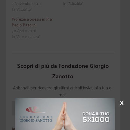
2 Novembre 2011
In "Attualità"
In "Attualità"
Profezia e poesia in Pier
Paolo Pasolini
30 Aprile 2018
In "Arte e cultura"
Scopri di più da Fondazione Giorgio
Zanotto
Abbonati per ricevere gli ultimi articoli inviati alla tua e-
mail.
X
Iscriviti
Attualità