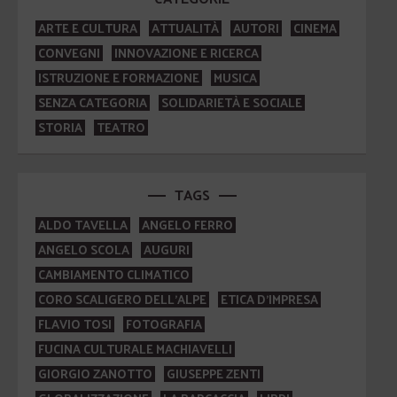
ARTE E CULTURA
ATTUALITÀ
AUTORI
CINEMA
CONVEGNI
INNOVAZIONE E RICERCA
ISTRUZIONE E FORMAZIONE
MUSICA
SENZA CATEGORIA
SOLIDARIETÀ E SOCIALE
STORIA
TEATRO
TAGS
ALDO TAVELLA
ANGELO FERRO
ANGELO SCOLA
AUGURI
CAMBIAMENTO CLIMATICO
CORO SCALIGERO DELL'ALPE
ETICA D'IMPRESA
FLAVIO TOSI
FOTOGRAFIA
FUCINA CULTURALE MACHIAVELLI
GIORGIO ZANOTTO
GIUSEPPE ZENTI