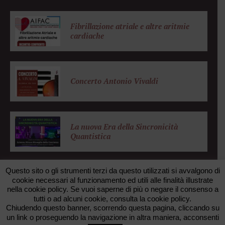
Fibrillazione atriale e altre aritmie
cardiache
Concerto Antonio Vivaldi
La nuova Era della Sincronicità
Quantistica
Questo sito o gli strumenti terzi da questo utilizzati si avvalgono di
cookie necessari al funzionamento ed utili alle finalità illustrate
nella cookie policy. Se vuoi saperne di più o negare il consenso a
© 2026 FONDAZIONE ZANOTTO. All rights reserved. •
tutti o ad alcuni cookie, consulta la cookie policy.
FAXUNO WEB AGENCY
Chiudendo questo banner, scorrendo questa pagina, cliccando su
un link o proseguendo la navigazione in altra maniera, acconsenti