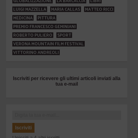
GLOBALIZZAZIONE
LA BARCACCIA
LIBRI
LUIGI MAZZELLA
MARIA CALLAS
MATTEO RICCI
MEDICINA
PITTURA
PREMIO FRANCESCO GEMINIANI
ROBERTO PULIERO
SPORT
VERONA MOUNTAIN FILM FESTIVAL
VITTORINO ANDREOLI
Iscriviti per ricevere gli ultimi articoli inviati alla
tua e-mail
Iscriviti
Unisciti a 4 altri iscritti