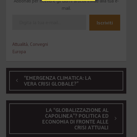
Abbonati per ricevere gli ultimi articoli inviati alla tua e-
mail.
Iscriviti
Attualità
,
Convegni
Europa
“EMERGENZA CLIMATICA: LA
VERA CRISI GLOBALE?”
LA “GLOBALIZZAZIONE AL
CAPOLINEA”? POLITICA ED
ECONOMIA DI FRONTE ALLE
CRISI ATTUALI