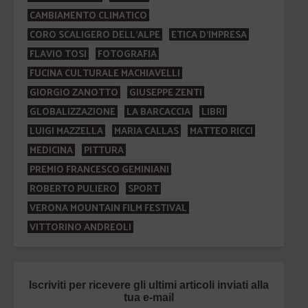
CAMBIAMENTO CLIMATICO
CORO SCALIGERO DELL'ALPE
ETICA D'IMPRESA
FLAVIO TOSI
FOTOGRAFIA
FUCINA CULTURALE MACHIAVELLI
GIORGIO ZANOTTO
GIUSEPPE ZENTI
GLOBALIZZAZIONE
LA BARCACCIA
LIBRI
LUIGI MAZZELLA
MARIA CALLAS
MATTEO RICCI
MEDICINA
PITTURA
PREMIO FRANCESCO GEMINIANI
ROBERTO PULIERO
SPORT
VERONA MOUNTAIN FILM FESTIVAL
VITTORINO ANDREOLI
Iscriviti per ricevere gli ultimi articoli inviati alla
tua e-mail