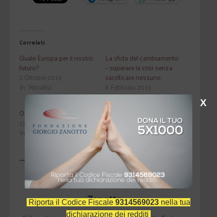
Correlati
Quale Europa per il nostro
La sfida del cambiamento
futuro?
– superare la crisi senza
2 Ottobre 2013
sacrificare nessuno
In "Attualità"
8 Febbraio 2013
In "Attualità"
X
Oltre le paure e le ideologie
13 Febbraio 2019
In "Attualità"
Scopri di più da Fondazione Giorgio
Zanotto
Riporta il Codice Fiscale
9314569023
nella tua
dichiarazione dei redditi