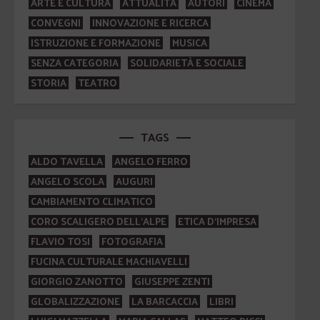
ARTE E CULTURA
ATTUALITÀ
AUTORI
CINEMA
CONVEGNI
INNOVAZIONE E RICERCA
ISTRUZIONE E FORMAZIONE
MUSICA
SENZA CATEGORIA
SOLIDARIETÀ E SOCIALE
STORIA
TEATRO
TAGS
ALDO TAVELLA
ANGELO FERRO
ANGELO SCOLA
AUGURI
CAMBIAMENTO CLIMATICO
CORO SCALIGERO DELL'ALPE
ETICA D'IMPRESA
FLAVIO TOSI
FOTOGRAFIA
FUCINA CULTURALE MACHIAVELLI
GIORGIO ZANOTTO
GIUSEPPE ZENTI
GLOBALIZZAZIONE
LA BARCACCIA
LIBRI