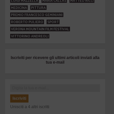
LUIGI MAZZELLA
MARIA CALLAS
MATTEO RICCI
MEDICINA
PITTURA
PREMIO FRANCESCO GEMINIANI
ROBERTO PULIERO
SPORT
VERONA MOUNTAIN FILM FESTIVAL
VITTORINO ANDREOLI
Iscriviti per ricevere gli ultimi articoli inviati alla
tua e-mail
Iscriviti
Unisciti a 4 altri iscritti