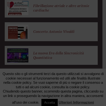
Fibrillazione atriale e altre aritmie
cardiache
Concerto Antonio Vivaldi
La nuova Era della Sincronicità
Quantistica
Questo sito o gli strumenti terzi da questo utilizzati si avvalgono di
cookie necessari al funzionamento ed utili alle finalità illustrate
nella cookie policy. Se vuoi saperne di più o negare il consenso a
© 2026 FONDAZIONE ZANOTTO. All rights reserved. •
tutti o ad alcuni cookie, consulta la cookie policy.
FAXUNO WEB AGENCY
Chiudendo questo banner, scorrendo questa pagina, cliccando su
un link o proseguendo la navigazione in altra maniera, acconsenti
TORNA SU
all’uso dei cookie.
Ulteriori Informazioni
Accetta