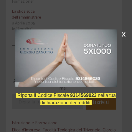
Formazione"
La sfida etica
dell'amministrare
8 Aprile 2005
In "Attualità"
X
Scopri di più da Fondazione Giorgio
Zanotto
Abbonati per ricevere gli ultimi articoli inviati alla tua e-
mail.
Riporta il Codice Fiscale
9314569023
nella tua
Iscriviti
dichiarazione dei redditi
Istruzione e Formazione
Etica d'impresa
,
Facoltà Teologica del Triveneto
,
Giorgio