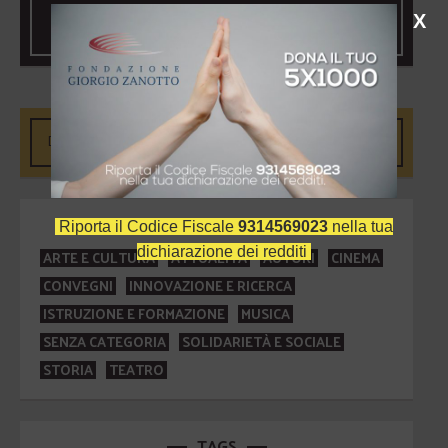
DONA IL TUO 5XMILLE
X
CATEGORIE
Riporta il Codice Fiscale
9314569023
nella tua
dichiarazione dei redditi
ARTE E CULTURA
ATTUALITÀ
AUTORI
CINEMA
CONVEGNI
INNOVAZIONE E RICERCA
ISTRUZIONE E FORMAZIONE
MUSICA
SENZA CATEGORIA
SOLIDARIETÀ E SOCIALE
STORIA
TEATRO
TAGS