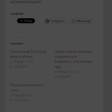
autorevoli esperti.
Condividi
Telegram
WhatsApp
Correlati
Il lavoro negli Enti Locali
Libertà e senso del lavoro.
dopo le riforme
L'esperienza di
11 Maggio 2009
Solidarnosc, una sfida per
In "Attualità"
oggi
16 Maggio 2014
In "Attualità"
Plusdotazione: lavori in
corso
6 Maggio 2014
In "Convegni"