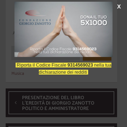
X
Scopri di più da Fondazione Giorgio
Zanotto
Abbonati per ricevere gli ultimi articoli inviati alla tua e-
mail.
Iscriviti
Riporta il Codice Fiscale
9314569023
nella tua
Musica
dichiarazione dei redditi
PRESENTAZIONE DEL LIBRO
L'EREDITÀ DI GIORGIO ZANOTTO
POLITICO E AMMINISTRATORE