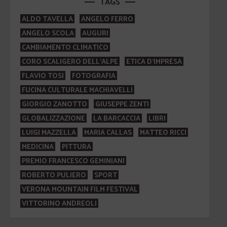
TAGS
ALDO TAVELLA
ANGELO FERRO
ANGELO SCOLA
AUGURI
CAMBIAMENTO CLIMATICO
CORO SCALIGERO DELL'ALPE
ETICA D'IMPRESA
FLAVIO TOSI
FOTOGRAFIA
FUCINA CULTURALE MACHIAVELLI
GIORGIO ZANOTTO
GIUSEPPE ZENTI
GLOBALIZZAZIONE
LA BARCACCIA
LIBRI
LUIGI MAZZELLA
MARIA CALLAS
MATTEO RICCI
MEDICINA
PITTURA
PREMIO FRANCESCO GEMINIANI
ROBERTO PULIERO
SPORT
VERONA MOUNTAIN FILM FESTIVAL
VITTORINO ANDREOLI