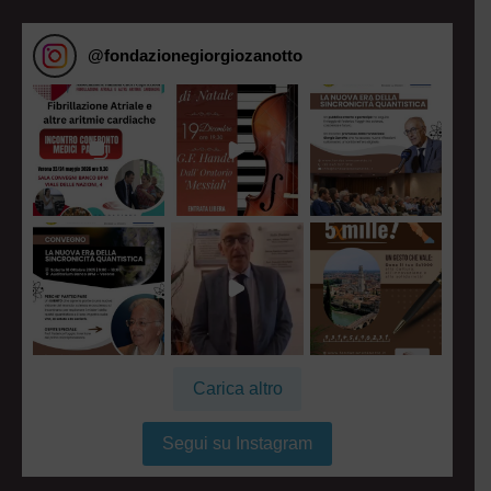
@
fondazionegiorgiozanotto
Carica altro
Segui su Instagram