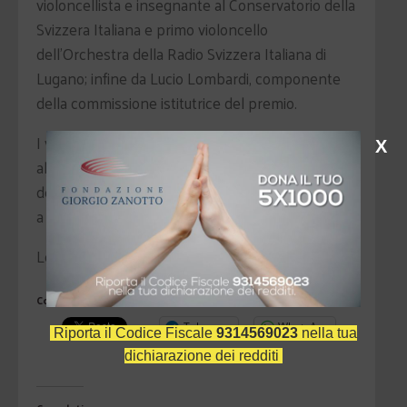
violoncellista e insegnante al Conservatorio della
Svizzera Italiana e primo violoncello
dell'Orchestra della Radio Svizzera Italiana di
Lugano; infine da Lucio Lombardi, componente
della commissione istitutrice del premio.
I vincitori parteciperanno, in qualità di solisti, ad
X
alcuni concerti inseriti nella stagione 2008-2009
dell'Orchestra "I Virtuosi Italiani" che si terranno
a Verona.
Leggi la
rassegna stampa
Condividi
Telegram
WhatsApp
Riporta il Codice Fiscale
9314569023
nella tua
dichiarazione dei redditi