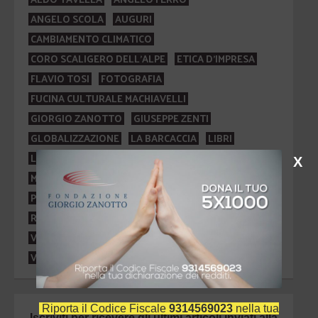
ANGELO SCOLA
AUGURI
CAMBIAMENTO CLIMATICO
CORO SCALIGERO DELL'ALPE
ETICA D'IMPRESA
FLAVIO TOSI
FOTOGRAFIA
FUCINA CULTURALE MACHIAVELLI
GIORGIO ZANOTTO
GIUSEPPE ZENTI
GLOBALIZZAZIONE
LA BARCACCIA
LIBRI
LUIGI MAZZELLA
MARIA CALLAS
MATTEO RICCI
X
MEDICINA
PITTURA
PREMIO FRANCESCO GEMINIANI
ROBERTO PULIERO
SPORT
VERONA MOUNTAIN FILM FESTIVAL
VITTORINO ANDREOLI
Riporta il Codice Fiscale
9314569023
nella tua
Iscriviti per ricevere gli ultimi articoli inviati alla