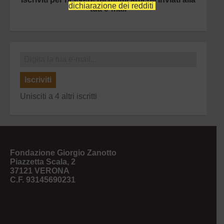
dichiarazione dei redditi
tua e-mail
Iscriviti
Unisciti a 4 altri iscritti
Fondazione Giorgio Zanotto
Piazzetta Scala, 2
37121 VERONA
C.F. 93145690231