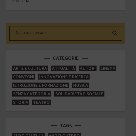
Medicina
CATEGORIE
ARTE E CULTURA
ATTUALITÀ
AUTORI
CINEMA
CONVEGNI
INNOVAZIONE E RICERCA
ISTRUZIONE E FORMAZIONE
MUSICA
SENZA CATEGORIA
SOLIDARIETÀ E SOCIALE
STORIA
TEATRO
TAGS
ALDO TAVELLA
ANGELO FERRO