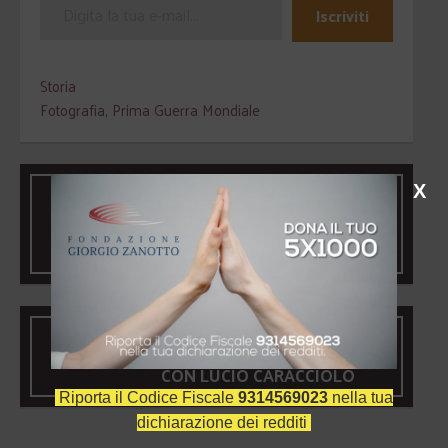
Iscriviti
Storia
Fotografia
,
Prima Guerra Mondiale
“LE TRASFORMAZIONI
X
DEMOGRAFICHE E I FLUSSI
MIGRATORI”. INCONTRO CON
MASSIMO LIVI BACCI
“IL MONDO ALLA RICERCA DI UN
NUOVO EQUILIBRIO”. INCONTRO
CON LUCIO CARACCIOLO
Riporta il Codice Fiscale
9314569023
nella tua
dichiarazione dei redditi