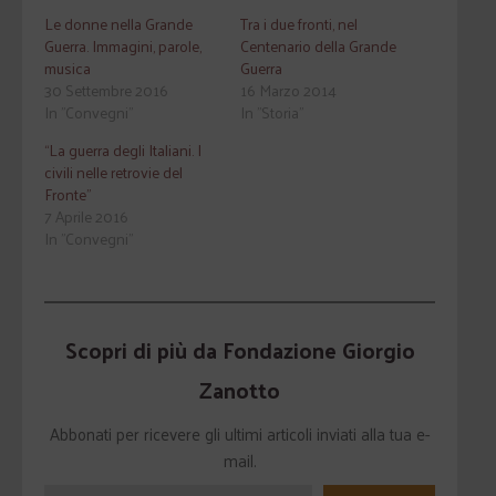
Le donne nella Grande
Tra i due fronti, nel
Guerra. Immagini, parole,
Centenario della Grande
musica
Guerra
30 Settembre 2016
16 Marzo 2014
In "Convegni"
In "Storia"
“La guerra degli Italiani. I
civili nelle retrovie del
Fronte”
7 Aprile 2016
In "Convegni"
Scopri di più da Fondazione Giorgio
Zanotto
Abbonati per ricevere gli ultimi articoli inviati alla tua e-
mail.