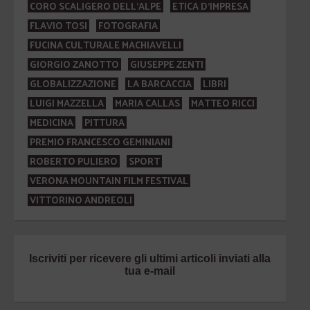
CORO SCALIGERO DELL'ALPE
ETICA D'IMPRESA
FLAVIO TOSI
FOTOGRAFIA
FUCINA CULTURALE MACHIAVELLI
GIORGIO ZANOTTO
GIUSEPPE ZENTI
GLOBALIZZAZIONE
LA BARCACCIA
LIBRI
LUIGI MAZZELLA
MARIA CALLAS
MATTEO RICCI
MEDICINA
PITTURA
PREMIO FRANCESCO GEMINIANI
ROBERTO PULIERO
SPORT
VERONA MOUNTAIN FILM FESTIVAL
VITTORINO ANDREOLI
Iscriviti per ricevere gli ultimi articoli inviati alla
tua e-mail