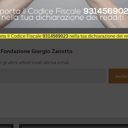
iuto della bellezza
“C’è da morire dal vivere” con la Fucina
2
Culturale Machiavelli
18 Gennaio 2016
In "Arte e cultura"
rta il Codice Fiscale
9314569023
nella tua dichiarazione dei re
a Fondazione Giorgio Zanotto
li ultimi articoli inviati alla tua e-mail.
Iscrivi