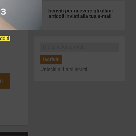
Iscriviti per ricevere gli ultimi
articoli inviati alla tua e-mail
dditi
Iscriviti
Unisciti a 4 altri iscritti
ti