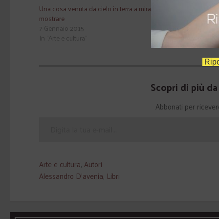
Una cosa venuta da cielo in terra a miracol
Il volto incomp
mostrare
19 Ottobre 201
7 Gennaio 2015
In "Attualità"
In "Arte e cultura"
Ripo
Scopri di più d
Abbonati per ricevere g
Arte e cultura
,
Autori
Alessandro D'avenia
,
Libri