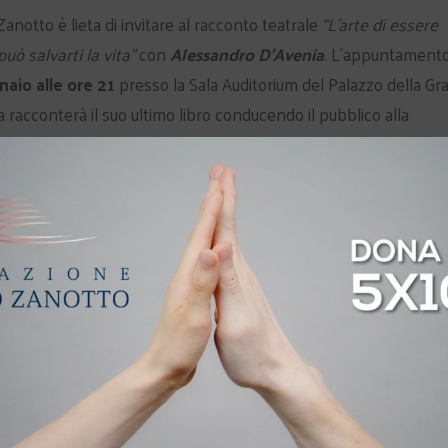
anotto è lieta di invitare al racconto teatrale
“L’arte di essere
uò salvarti la vita”
con
Alessandro D’Avenia
. L’appuntament
aio alle ore 21
presso la Sala Auditorium del Palazzo della Gr
 racconterà il suo ultimo libro conducendo il pubblico alla
eopardi, proponendone una lettura appassionata e innovativa. P
ingresso è gratuito ma su prenotazione
, con posti unici non
ato 14 gennaio
collegandosi al circuito
www.eventbrite.com
.
prenotazione telefonica rivolgendosi direttamente agli uffici 
anno chiamare il numero 045 9273112
da lunedì 16 a mercoledì
ata sarà possibile riservare al massimo
tre ingressi
.