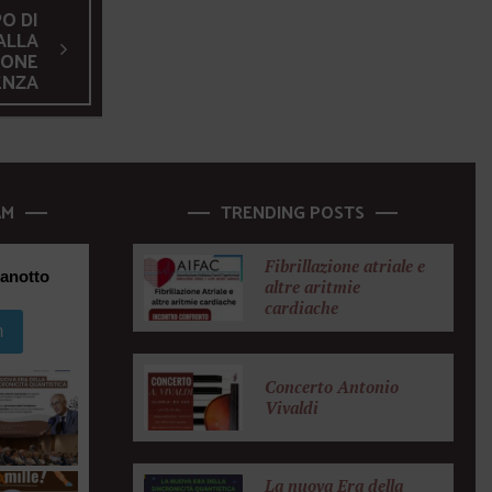
PO DI
ALLA
IONE
ENZA
AM
TRENDING POSTS
Fibrillazione atriale e
anotto
altre aritmie
cardiache
m
Concerto Antonio
Vivaldi
La nuova Era della