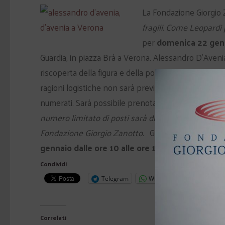
La Fondazione Giorgio Z
fragili. Come Leopardi p
per
domenica 22 genn
Guardia, in piazza Brà a Verona. Alessandro D’Avenia
riscoperta della figura e della poesia di Giacomo L
ragioni logistiche non sarà previsto il firmacopie.
L’
numerati. Sarà possibile prenotarsi a partire da
sab
numero limitato di posti sarà disponibile anche su 
Fondazione Giorgio Zanotto.
Gli interessati potr
gennaio dalle ore 10 alle ore 12
. Per ogni telefon
Condividi
Telegram
WhatsApp
Correlati