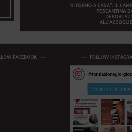
“RITORNO A CASA”. IL CAM
PESCANTINA D
DEPORTAZ
ALL’ACCOGLI
LLOW FACEBOOK
FOLLOW INSTAGR
@
fondazionegiorgioz
Segui su Instagra