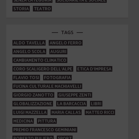
STORIA
TEATRO
TAGS
ALDO TAVELLA
ANGELO FERRO
ANGELO SCOLA
AUGURI
CAMBIAMENTO CLIMATICO
CORO SCALIGERO DELL'ALPE
ETICA D'IMPRESA
FLAVIO TOSI
FOTOGRAFIA
FUCINA CULTURALE MACHIAVELLI
GIORGIO ZANOTTO
GIUSEPPE ZENTI
GLOBALIZZAZIONE
LA BARCACCIA
LIBRI
LUIGI MAZZELLA
MARIA CALLAS
MATTEO RICCI
MEDICINA
PITTURA
PREMIO FRANCESCO GEMINIANI
ROBERTO PULIERO
SPORT