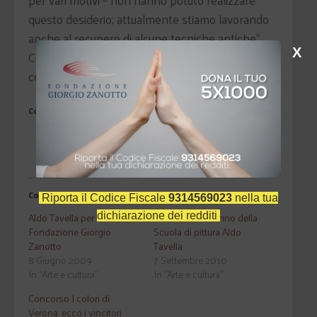
per vari motivi – non hanno potuto realizzare
questo desiderio; attualmente stiamo lavorando
anche al recupero di alcune tecniche antiche”.
X
Consulta il regolamento nella sezione Progetti in
corso – arte
Condividi
Telegram
WhatsApp
Correlati
Riporta il Codice Fiscale
9314569023
nella tua
Aldo Tavella per la
Inizia il nuovo anno della
dichiarazione dei redditi
Fondazione Giorgio
Scuola di pittura Aldo
Zanotto
Tavella
8 Giugno 2009
7 Settembre 2010
In "Arte e cultura"
In "Arte e cultura"
Concorso I colori di
Verona: ecco i vincitori