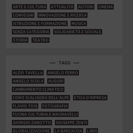
ARTE E CULTURA
ATTUALITÀ
AUTORI
CINEMA
CONVEGNI
INNOVAZIONE E RICERCA
ISTRUZIONE E FORMAZIONE
MUSICA
SENZA CATEGORIA
SOLIDARIETÀ E SOCIALE
STORIA
TEATRO
TAGS
ALDO TAVELLA
ANGELO FERRO
ANGELO SCOLA
AUGURI
CAMBIAMENTO CLIMATICO
CORO SCALIGERO DELL'ALPE
ETICA D'IMPRESA
FLAVIO TOSI
FOTOGRAFIA
FUCINA CULTURALE MACHIAVELLI
GIORGIO ZANOTTO
GIUSEPPE ZENTI
GLOBALIZZAZIONE
LA BARCACCIA
LIBRI