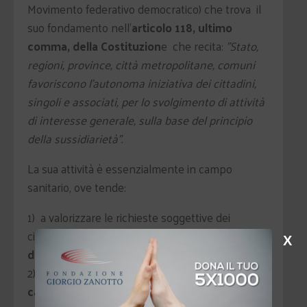
Movimento federativo democratico) che trova il
suo fondamento nell'
articolo 118, ultimo
comma, della Costituzion
e che recita:
"Stato,
regioni, province, città metropolitane, comuni
favoriscono l'autonoma iniziativa dei cittadini,
singoli e associati, per lo svolgimento di attività
di interesse generale, sulla base del principio
della sussidiarietà".
La sua attività è essenzialmente in campo
sanitario, ove tende:
1) a valorizzare le richieste soggettive dei
cittadini al fine di ottenere il
miglioramento
X
della qualità e sicurezza dei servizi;
2) a promuovere e coordinare a livello locale
campagne di informazione e tutela
tese a