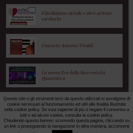
Fibrillazione atriale e altre aritmie
cardiache
Concerto Antonio Vivaldi
La nuova Era della Sincronicità
Quantistica
Questo sito o gli strumenti terzi da questo utilizzati si avvalgono di
cookie necessari al funzionamento ed utili alle finalità illustrate
nella cookie policy. Se vuoi saperne di più o negare il consenso a
© 2026 FONDAZIONE ZANOTTO. All rights reserved. •
tutti o ad alcuni cookie, consulta la cookie policy.
FAXUNO WEB AGENCY
Chiudendo questo banner, scorrendo questa pagina, cliccando su
un link o proseguendo la navigazione in altra maniera, acconsenti
TORNA SU