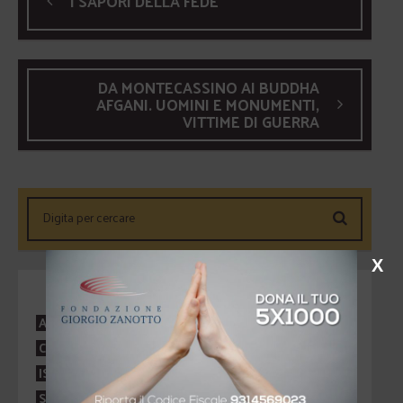
I SAPORI DELLA FEDE
DA MONTECASSINO AI BUDDHA
AFGANI. UOMINI E MONUMENTI,
VITTIME DI GUERRA
X
CATEGORIE
ARTE E CULTURA
ATTUALITÀ
AUTORI
CINEMA
CONVEGNI
INNOVAZIONE E RICERCA
ISTRUZIONE E FORMAZIONE
MUSICA
SENZA CATEGORIA
SOLIDARIETÀ E SOCIALE