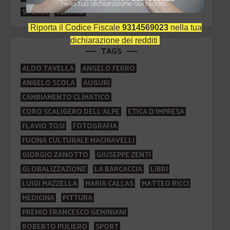
STORIA
TEATRO
Riporta il Codice Fiscale
9314569023
nella tua
dichiarazione dei redditi
TAGS
ALDO TAVELLA
ANGELO FERRO
ANGELO SCOLA
AUGURI
CAMBIAMENTO CLIMATICO
CORO SCALIGERO DELL'ALPE
ETICA D'IMPRESA
FLAVIO TOSI
FOTOGRAFIA
FUCINA CULTURALE MACHIAVELLI
GIORGIO ZANOTTO
GIUSEPPE ZENTI
GLOBALIZZAZIONE
LA BARCACCIA
LIBRI
LUIGI MAZZELLA
MARIA CALLAS
MATTEO RICCI
MEDICINA
PITTURA
PREMIO FRANCESCO GEMINIANI
ROBERTO PULIERO
SPORT