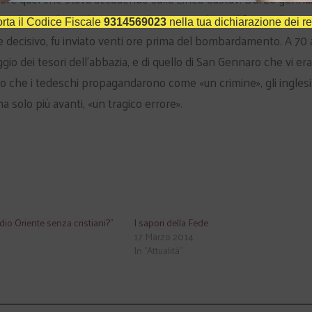
exander e Wilson almeno 10 telegrammi relativi al fronte di Cass
rta il Codice Fiscale
9314569023
nella tua dichiarazione dei re
rse decisivo, fu inviato venti ore prima del bombardamento. A 70
io dei tesori dell’abbazia, e di quello di San Gennaro che vi era
llo che i tedeschi propagandarono come «un crimine», gli inglesi
a solo più avanti, «un tragico errore».
o Oriente senza cristiani?"
I sapori della Fede
17 Marzo 2014
In "Attualità"