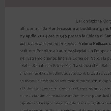
La Fondazione Giorg
all’incontro
“Da Montecassino ai buddha afgani. 
29 aprile 2014 ore 20,45 presso la Chiesa di Sa
libero fino a esaurimento posti.
Valerio Pellizzari
scrittore. Per oltre 40 anni ha viaggiato in Europa or
nell’Estremo oriente, fino alla Corea del Nord. Ha 
“Kabul-Kabul” con Ettore Mo, “La stanza di Alì Baba”
a Tienanmen, del crollo dell’impero sovietico, della caduta di Sad
per ricostruire la vicenda dei sette monaci francesi uccisi in Algeri
all’Afghanistan, paese che frequenta da oltre quarant’anni , croce
storie di vita autentiche e inattese, ambientate in un paese che il 
capitale, Kabul, è espropriato, circondato da alte mura, telecamere, ret
grandi palloni lenti e silenziosi come animali da preda sorvegliano 