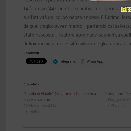
14 febbraio ’44 Churchill scambiò con i generali Al
Ripo
e all’attività del corpo neozelandese. E l’ultimo, fo
da quel tragico avvenimento – partendo dal salvatagg
stato nascosto – l’autore apre nuovi scenari su que
definirono «una necessità militare» e gli americani, m
Condividi
Telegram
WhatsApp
Correlati
“Favola di Natale”. Giovannino Guareschi a
Convegno "Medi
San Bernardino
1 Maggio 2015
30 Novembre 2016
In "Attualità"
In "Teatro"