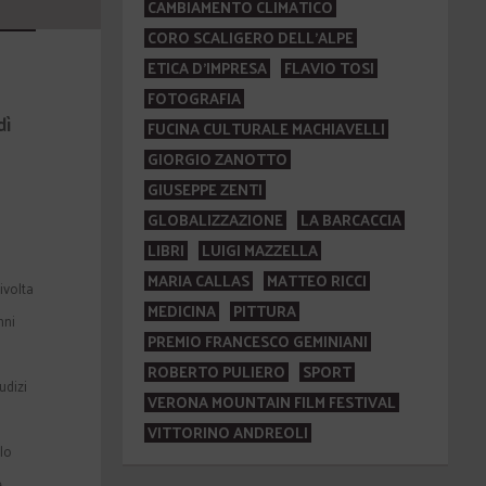
CAMBIAMENTO CLIMATICO
CORO SCALIGERO DELL'ALPE
ETICA D'IMPRESA
FLAVIO TOSI
FOTOGRAFIA
dì
FUCINA CULTURALE MACHIAVELLI
GIORGIO ZANOTTO
GIUSEPPE ZENTI
GLOBALIZZAZIONE
LA BARCACCIA
LIBRI
LUIGI MAZZELLA
MARIA CALLAS
MATTEO RICCI
ivolta
MEDICINA
PITTURA
nni
PREMIO FRANCESCO GEMINIANI
ROBERTO PULIERO
SPORT
udizi
VERONA MOUNTAIN FILM FESTIVAL
VITTORINO ANDREOLI
elo
e