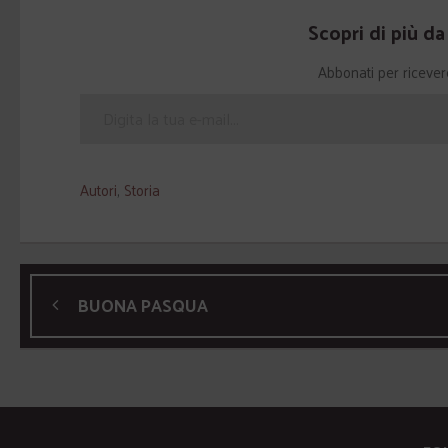
Scopri di più d
Abbonati per ricevere g
Autori
,
Storia
BUONA PASQUA