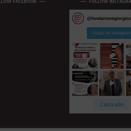
LLOW FACEBOOK
FOLLOW INSTAGR
@
fondazionegiorgioz
Segui su Instagra
Carica altro