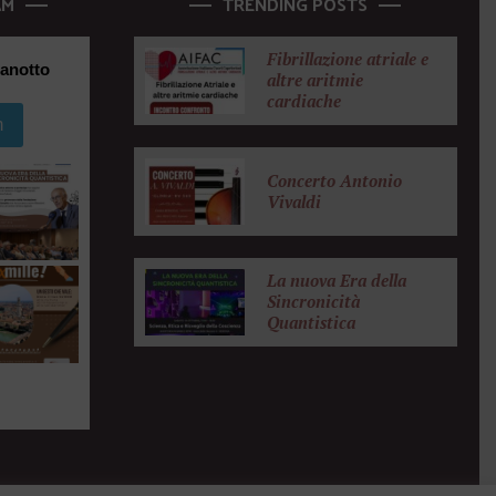
AM
TRENDING POSTS
Fibrillazione atriale e
anotto
altre aritmie
cardiache
m
Concerto Antonio
Vivaldi
La nuova Era della
Sincronicità
Quantistica