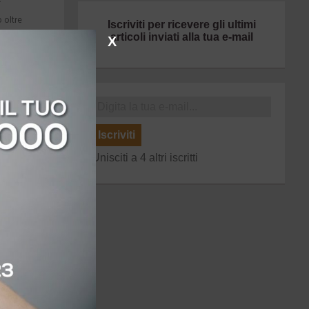
 oltre
Iscriviti per ricevere gli ultimi
articoli inviati alla tua e-mail
, tra
X
o
ssino,
ti sul
Iscriviti
ino
Unisciti a 4 altri iscritti
o dei
–
ra,
nte e
i
o al