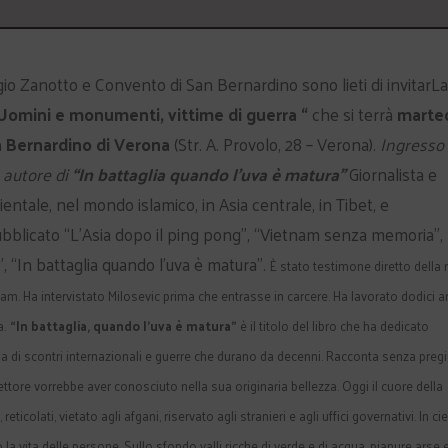
io Zanotto e Convento di San Bernardino sono lieti di invitarLa
Uomini e monumenti, vittime di guerra “
che si terrà
marte
n Bernardino di Verona
(Str. A. Provolo, 28 – Verona).
Ingresso
,
autore di
“In battaglia
quando l’uva è matura”
Giornalista e
ientale, nel mondo islamico, in Asia centrale, in Tibet, e
pubblicato “L’Asia dopo il ping pong”, “Vietnam senza memoria”,
, “In battaglia quando l’uva è matura”.
È stato testimone diretto della r
dam. Ha intervistato Milosevic prima che entrasse in carcere. Ha lavorato dodici a
a.
“In battaglia, quando l’uva è matura”
è il titolo del libro che ha dedicato
via di scontri internazionali e guerre che durano da decenni. Racconta senza pregi
lettore vorrebbe aver conosciuto nella sua originaria bellezza. Oggi il cuore della
icolati, vietato agli afgani, riservato agli stranieri e agli uffici governativi. In ci
la vita delle persone. Sullo sfondo valli ricche di verde e di acqua, pianure arse 