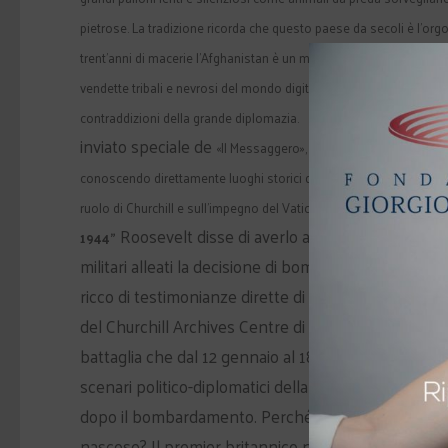
pietrose. La tradizione ricorda che questo paese da secoli è l’orgog
trent’anni di macerie l’Afghanistan è un mondo dissociato tra aquilon
vendette tribali e nevrosi del mondo digitale. Un’occasione, quella 
Nando Tasciotti,
contraddizioni della grande diplomazia.
inviato speciale de
«Il Messaggero», in Italia e all’estero, e 
conoscendo direttamente luoghi storici della Linea Gustav e sopra
ruolo di Churchill e sull’impegno del Vaticano, ha imperniato – dop
Roosevelt disse di averlo appreso da un «giorn
1944”
militari alleati la decisione di bombardare l’abbazia
ricco di testimonianze dirette di monaci e rifugiati s
del Churchill Archives Centre di Cambridge e della 
battaglia che dal 12 gennaio al 18 maggio ’44 coinvo
scenari politico-diplomatici della vicenda, ciò che 
dopo il bombardamento. Perché, distrutto il monaster
nascose? Il premier britannico non poteva non sape