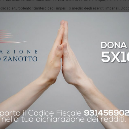
lioso e turbolento “cimitero degli imperi”, o meglio degli eserciti imperiali. Dopo
i e kalashnikov, tra giardini segreti curati con amore e attentati brutali, continui
di martedì, per riflettere sull’etica perduta delle guerre moderne e sulle tante
autore di
“Montecassino 1944”
È giornalista d’inchiesta. E’ stat
coautore di vari libri. Abita a Roma, ma sin dal dopoguerra ha vissuto a lungo a Ca
vvissuti al bombardamento dell’Abbazia. Sui lloro racconti, e su documenti inedi
o cinque anni di ricerche – il suo attuale libro “Montecassino 1944”
“Montecass
ale del pomeriggio», Churchill non ne parlò per anni. Ma fu sol
 di Montecassino il 15 febbraio 1944? Con questo libro-inchiesta 
opravvissuti e di documenti inediti dei National Archives di Lond
Santa Sede – Nando Tasciotti segue non solo la trama della
lse soldati di oltre venti nazioni, ma documenta soprattutto gli
accadde in Vaticano, a Londra, Berlino e Washington prima, dura
o, Hitler esultò, Roosevelt mentì, Pio XII tacque e Churchill s
re quel che stava accadendo sulla Linea Gustav. Dal 26 gennai