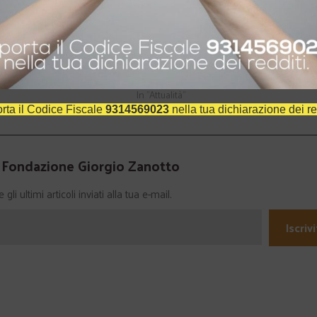
apa Francesco". Incontro con
“Verso una società sostenibile”. Incontro
 Viganò
con Roberto Mancini
15
20 Ottobre 2016
In "Attualità"
rta il Codice Fiscale
9314569023
nella tua dichiarazione dei re
a Fondazione Giorgio Zanotto
li ultimi articoli inviati alla tua e-mail.
Iscrivi