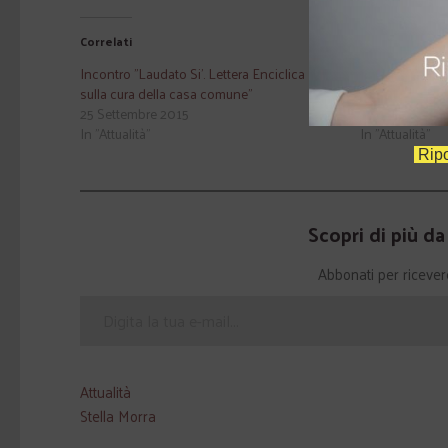
Correlati
Incontro "Laudato Si'. Lettera Enciclica
"Lo stile di P
sulla cura della casa comune"
Dario Edoardo
25 Settembre 2015
5 Dicembre 20
In "Attualità"
In "Attualità"
Ripo
Scopri di più d
Abbonati per ricevere g
Attualità
Stella Morra