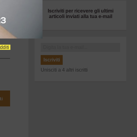
Iscriviti per ricevere gli ultimi
articoli inviati alla tua e-mail
dditi
Iscriviti
Unisciti a 4 altri iscritti
ti