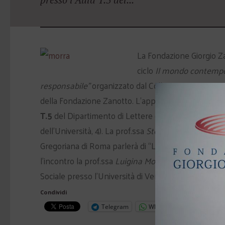
La Fondazione Giorgio Za
ciclo
Il mondo contempo
responsabile”
organizzato dal Collegio Universitar
della Fondazione Zanotto. L’appuntamento è per
l
T.5
del Dipartimento di Lettere dell’Università di V
dell’Università, 4). La prof.ssa
Stella Morra,
docente d
Gregoriana di Roma parlerà di “La cura della casa co
l’incontro la prof.ssa
Luigina Mortari
, direttrice d
Sociale presso l’Università di Verona.
L’ingresso è l
Condividi
Telegram
WhatsApp