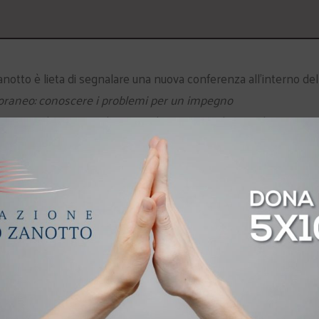
notto è lieta di segnalare una nuova conferenza all’interno del
raneo: conoscere i problemi per un impegno
io Femminile Don Nicola Mazza di Verona anche con il sostegno
unedì 14 novembre 2016
con inizio alle ore 17.30
, presso l’
erona (ingresso da via San Francesco 22 oppure da viale
i Teologia Fondamentale presso la Pontificia Università
mune: il pensiero e lo stile di Papa Francesco”. Coordinerà
el Dipartimento di Scienze Umane e docente di Pedagogia Genera
ibero e gratuito fino a esaurimento dei posti disponibili.