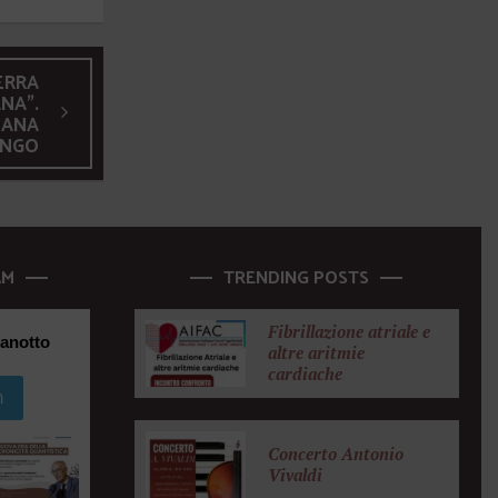
ERRA
NA”.
IANA
INGO
AM
TRENDING POSTS
Fibrillazione atriale e
anotto
altre aritmie
cardiache
m
Concerto Antonio
Vivaldi