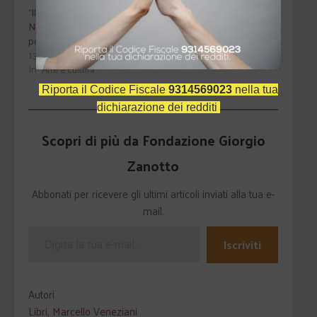
“Il lungo viaggio del
Novecento. Storia, politica,
poesia”
13 Aprile 2016
In "Arte e cultura"
Riporta il Codice Fiscale
9314569023
nella tua
dichiarazione dei redditi
Scopri di più da Fondazione Giorgio
Zanotto
Abbonati per ricevere gli ultimi articoli inviati alla tua e-
mail.
Iscriviti
Autori
Libri
,
Marcello Veneziani