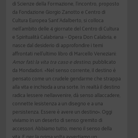
di Scienze della Formazione, l’incontro, proposto
da Fondazione Giorgio Zanotto e Centro di
Cultura Europea Sant’Adalberto, si colloca
nell’ambito delle 4 giornate del Centro di Cultura
e Spiritualità Calabriana – Opera Don Calabria, e
nasce dal desiderio di approfondire i temi
affrontati nell’ultimo libro di Marcello Veneziani:
Amor fati: la vita tra caso e destino
, pubblicato
da Mondadori. «Nel senso corrente, il destino è
pensato come un crudele gendarme che strappa
alla vita e inchioda a una sorte. In realtà il destino
radica lessere nellavvenire, dà senso allaccadere,
connette lesistenza a un disegno e a una
persistenza. Essere è avere un destino». Oggi
viviamo in un deserto di senso gremito di
accessori. Abbiamo tutto, meno il senso della
vita. E per la prima volta avvertiamo un