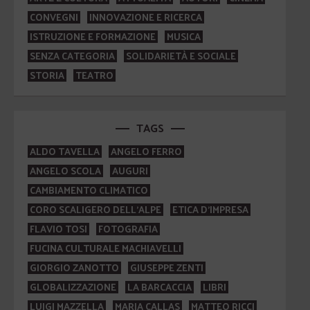
CONVEGNI
INNOVAZIONE E RICERCA
ISTRUZIONE E FORMAZIONE
MUSICA
SENZA CATEGORIA
SOLIDARIETÀ E SOCIALE
STORIA
TEATRO
TAGS
ALDO TAVELLA
ANGELO FERRO
ANGELO SCOLA
AUGURI
CAMBIAMENTO CLIMATICO
CORO SCALIGERO DELL'ALPE
ETICA D'IMPRESA
FLAVIO TOSI
FOTOGRAFIA
FUCINA CULTURALE MACHIAVELLI
GIORGIO ZANOTTO
GIUSEPPE ZENTI
GLOBALIZZAZIONE
LA BARCACCIA
LIBRI
LUIGI MAZZELLA
MARIA CALLAS
MATTEO RICCI