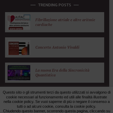
TRENDING POSTS
Fibrillazione atriale e altre aritmie
cardiache
Concerto Antonio Vivaldi
La nuova Era della Sincronicità
Quantistica
Questo sito o gli strumenti terzi da questo utilizzati si avvalgono di
cookie necessari al funzionamento ed utili alle finalità illustrate
nella cookie policy. Se vuoi saperne di più o negare il consenso a
© 2026 FONDAZIONE ZANOTTO. All rights reserved. •
tutti o ad alcuni cookie, consulta la cookie policy.
FAXUNO WEB AGENCY
Chiudendo questo banner, scorrendo questa pagina, cliccando su