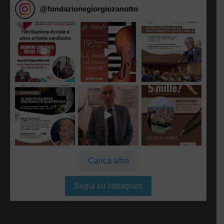
@
fondazionegiorgiozanotto
Carica altro
Segui su Instagram