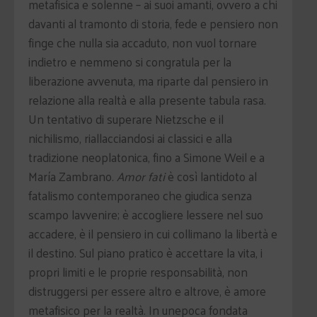
metafisica e solenne – ai suoi amanti, ovvero a chi
davanti al tramonto di storia, fede e pensiero non
finge che nulla sia accaduto, non vuol tornare
indietro e nemmeno si congratula per la
liberazione avvenuta, ma riparte dal pensiero in
relazione alla realtà e alla presente tabula rasa.
Un tentativo di superare Nietzsche e il
nichilismo, riallacciandosi ai classici e alla
tradizione neoplatonica, fino a Simone Weil e a
María Zambrano.
Amor fati
è così lantidoto al
fatalismo contemporaneo che giudica senza
scampo lavvenire; è accogliere lessere nel suo
accadere, è il pensiero in cui collimano la libertà e
il destino. Sul piano pratico è accettare la vita, i
propri limiti e le proprie responsabilità, non
distruggersi per essere altro e altrove, è amore
metafisico per la realtà. In unepoca fondata