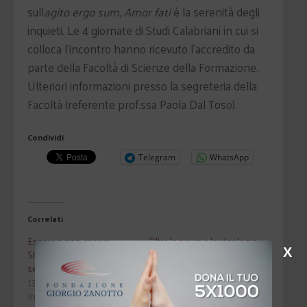
sull
agito ergo sum
,
Amor fati
è la serenità degli
inquieti. Le 4 giornate di Studi Calabriani in cui si
colloca l’incontro hanno ricevuto l’accredito da
parte della Facoltà di Scienze della Formazione.
Ulteriori informazioni presso la segreteria della
Facoltà (referente prof.ssa Paola Dal Toso).
Condividi
Telegram
WhatsApp
Correlati
Essere o non essere.
Oltre le paure e le ideologie
X
Shakespeare e la vita tra
13 Febbraio 2019
senso, sogno e follia
In "Attualità"
13 Aprile 2011
In "Autori"