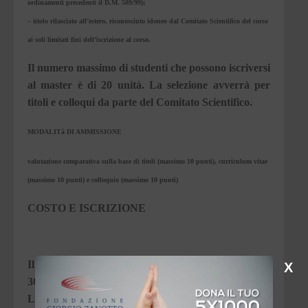
ordinamenti precedenti il D.M. 509/99);
–
titolo rilasciato all’estero, riconosciuto idoneo dal Comitato Scientifico del corso
ai soli limitati fini dell’iscrizione al corso.
Il numero massimo di studenti che possono iscriversi
al master è di 20 unità. La selezione avverrà per
titoli e colloqui da parte del Comitato Scientifico.
MODALITà DI AMMISSIONE
valutazione comparativa sulla base di titoli (massimo 10 punti), curriculum vitae
(massimo 10 punti) e colloquio (massimo 10 punti)
COSTO E ISCRIZIONE
Il contributo di partecipazione individuale è pari a
X
3000 euro comprensivi di tasse universitarie.
La documentazione è disponibile presso l’Ufficio