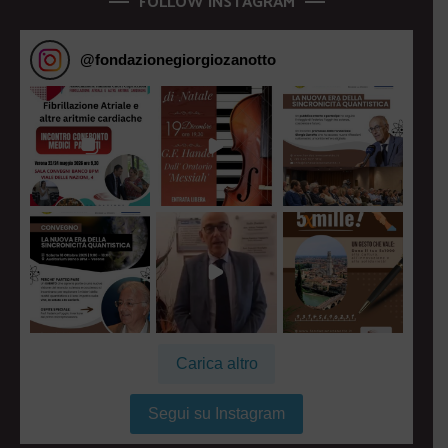
FOLLOW INSTAGRAM
@
fondazionegiorgiozanotto
Carica altro
Segui su Instagram