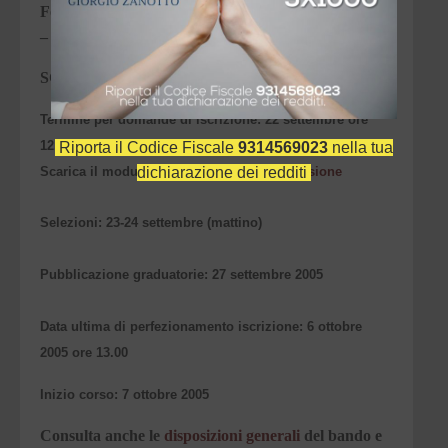
Formazione e Post-Lauream, via San Francesco, 22
– tel. 045 8028477.
SCADENZE
Termine per domande di iscrizione:
22
settembre
ore
12.00.
Riporta il Codice Fiscale
9314569023
nella tua
dichiarazione dei redditi
Scarica il modulo della
domanda di ammissione
Selezioni:
23-24
settembre
(mattino)
Pubblicazione graduatorie:
27 settembre
2005
Data ultima di perfezionamento iscrizione:
6 ottobre
2005
ore 13.00
Inizio corso:
7 ottobre 2005
Consulta anche le
disposizioni generali
del bando e