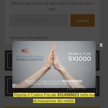
Abbonati per ricevere gli ultimi articoli inviati alla tua e-
mail.
Iscriviti
Istruzione e Formazione
X
LO SPIRITUALE NELLA
MODERNITÀ
5 PER MILLE ALLA FONDAZIONE
ZANOTTO
Riporta il Codice Fiscale
9314569023
nella tua
dichiarazione dei redditi