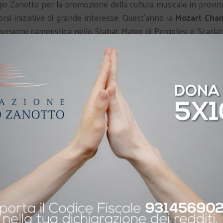
o Zanotto per la promozione della cultura musicale in provinc
orsi iniziative di grande interesse. Quest’anno la
Mozart Cha
versione cameristica nello Stabat Mater di Pergolesi e Scarlatt
 al contributo liberale del Banco Popolare di Verona e Novara, ed
soliste
Elena Biscuola
e
Elena Bertuzzi
.
 Auguri 2007
Concerti in provincia 2006
2007
25 Maggio 2006
In "Musica"