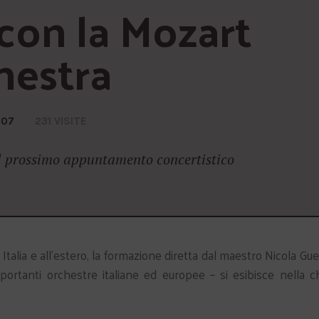
con la Mozart 
hestra
007
231 VISITE
 il prossimo appuntamento concertistico
talia e all’estero, la formazione diretta dal maestro Nicola Guer
importanti orchestre italiane ed europee – si esibisce nella c