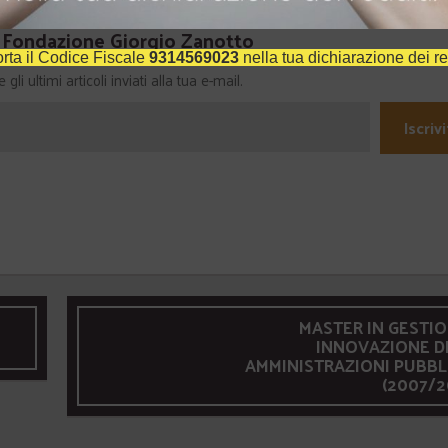
a Fondazione Giorgio Zanotto
rta il Codice Fiscale
9314569023
nella tua dichiarazione dei re
li ultimi articoli inviati alla tua e-mail.
Iscrivi
MASTER IN GESTIO
INNOVAZIONE D
AMMINISTRAZIONI PUBBL
(2007/2