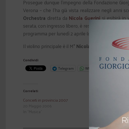
Prosegue dunque l’impegno della Fondazione Giorgi
Verona – che l’ha già vista realizzare negli anni sc
Orchestra
diretta da
Nicola Guerini
si esibirà in 
serata, con ingresso libero, è resa possibile grazie
programma per lunedì 2 aprile (ore 21).
Il violino principale è il M°
Nicola Fragonese
, voci 
Condividi
Telegram
WhatsApp
Correlati
Concerti in provincia 2007
Concerto degli
20 Maggio 2006
20 Dicembre 
In "Musica"
In "Musica"