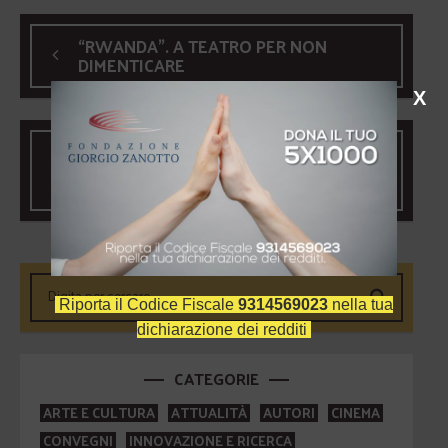
“RWANDA”. A TEATRO PER NON
DIMENTICARE
X
PRIMA E DOPO CAPORETTO.
CICLO DI CONFERENZE SULLA
GRANDE GUERRA
Riporta il Codice Fiscale
9314569023
nella tua
dichiarazione dei redditi
CATEGORIE
ARTE E CULTURA
ATTUALITÀ
AUTORI
CINEMA
CONVEGNI
INNOVAZIONE E RICERCA