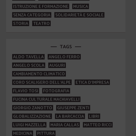
ISTRUZIONE E FORMAZIONE
MUSICA
SENZA CATEGORIA
SOLIDARIETÀ E SOCIALE
STORIA
TEATRO
TAGS
ALDO TAVELLA
ANGELO FERRO
ANGELO SCOLA
AUGURI
CAMBIAMENTO CLIMATICO
CORO SCALIGERO DELL'ALPE
ETICA D'IMPRESA
FLAVIO TOSI
FOTOGRAFIA
FUCINA CULTURALE MACHIAVELLI
GIORGIO ZANOTTO
GIUSEPPE ZENTI
GLOBALIZZAZIONE
LA BARCACCIA
LIBRI
LUIGI MAZZELLA
MARIA CALLAS
MATTEO RICCI
MEDICINA
PITTURA