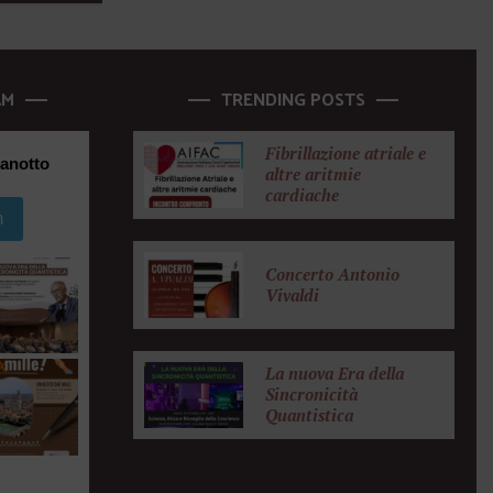
AM
TRENDING POSTS
Fibrillazione atriale e
anotto
altre aritmie
cardiache
m
Concerto Antonio
Vivaldi
La nuova Era della
Sincronicità
Quantistica