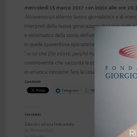
mercoledì 15 marzo 2017 con inizio alle ore 20.
Attraverso un attento lavoro giornalistico e di ricerc
interpreti della nuova generazione di teatro civile e 
e sistematico della storia dell’umanità. Dall’aprile a
in quella spaventosa operazione di “pulizia etnica” 
“
Io so che Dio esiste, perché ho visto il demonio 
commovente che racconta la straordinaria storia di 
in un’unica missione: fare la cosa giusta.
Ingresso li
Condividi
Telegram
WhatsApp
Correlati
Educarci ad una fede adulta
Cantare la stor
16 Ottobre 2012
22 Novembre 
In "Attualità"
In "Arte e cultur