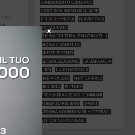
CAMBIAMENTO CLIMATICO
CORO SCALIGERO DELL'ALPE
ori e
ETICA D'IMPRESA
FLAVIO TOSI
pido
FOTOGRAFIA
X
rate
FUCINA CULTURALE MACHIAVELLI
ire:
GIORGIO ZANOTTO
GIUSEPPE ZENTI
nati
GLOBALIZZAZIONE
LA BARCACCIA
LIBRI
LUIGI MAZZELLA
MARIA CALLAS
MATTEO RICCI
MEDICINA
PITTURA
PREMIO FRANCESCO GEMINIANI
ROBERTO PULIERO
SPORT
VERONA MOUNTAIN FILM FESTIVAL
VITTORINO ANDREOLI