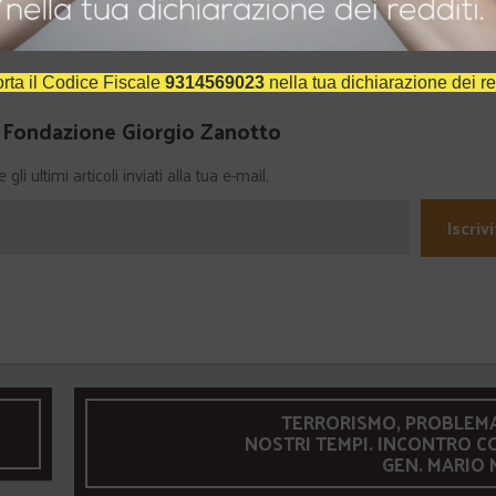
In "Teatro"
rta il Codice Fiscale
9314569023
nella tua dichiarazione dei re
a Fondazione Giorgio Zanotto
li ultimi articoli inviati alla tua e-mail.
Iscrivi
TERRORISMO, PROBLEMA
NOSTRI TEMPI. INCONTRO CO
GEN. MARIO 