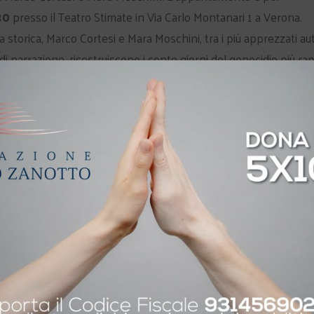
30
presso il Teatro Stimate in Via Carlo Montanari 1 a Verona.
a storica, Marco Cortesi e Mara Moschini, tra i più apprezzati aut
di narrazione, ricostruiscono i cento giorni del genocidio più ra
l luglio 1994, infatti, quasi un milione di persone vennero massac
che fece dichiarare al Generale delle Nazioni Unite Romeo Dalla
camminare sulla
terra
”. Una rappresentazione intensa e
dignità, fratellanza e coraggio di un uomo e di una donna impeg
bero e gratuito fino a esaurimento dei posti disponibili
ia. Da Giolitti a Wanda Osiris
My Generation … a teatro. La radio (mai)
2018
vista a teatro
a"
20 Giugno 2012