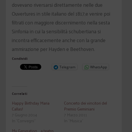
dovevano riversarsi direttamente nelle due
Ouvertures in stile italiano del 1817,e venire poi
filtrati con maggiore discernimento nella sesta
Sinfonia in cui la sensibilità schubertiana si
incontra efficacemente anche con la grande
ammirazione per Hayden e Beethoven.
Condividi
Telegram
WhatsApp
Correlati
Happy Birthday Maria
Concerto dei vincitori del
Callas!
Premio Geminiani
7 Giugno 2014
7 Marzo 2011
In "Convegni"
In "Musica"
My Generation … a teatro.