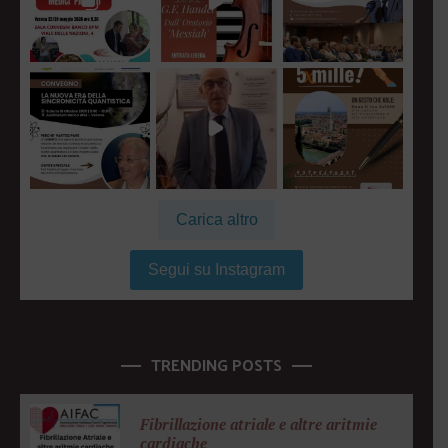
Carica altro
Segui su Instagram
TRENDING POSTS
Fibrillazione atriale e altre aritmie
cardiache