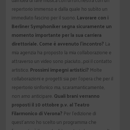
dall’idea di fare musica con un’orchestra con un
repertorio immenso e dalla quale ho subìto un
immediato fascino per il suono.
Lavorare con i
Berliner Symphoniker segna sicuramente un
momento importante per la sua carriera
direttoriale. Come è avvenuto l’incontro?
La
mia agenzia ha proposto la mia collaborazione e
attraverso un video sono piaciuto…poi il contatto
artistico.
Prossimi impegni artistici?
Molte
collaborazioni e progetti sia per l’opera che per il
repertorio sinfonico ma, scaramanticamente,
non amo anticipare.
Quali brani verranno
proposti il 10 ottobre p.v. al Teatro
Filarmonico di Verona?
Per l’edizione di
quest’anno ho scelto un programma che