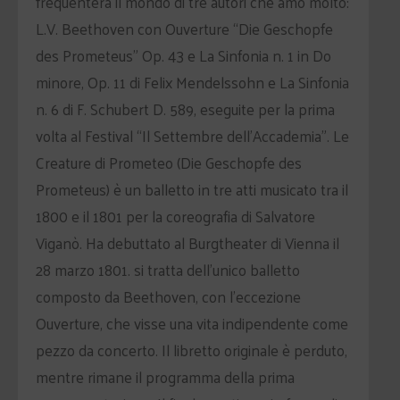
frequenterà il mondo di tre autori che amo molto:
L.V. Beethoven con Ouverture “Die Geschopfe
des Prometeus” Op. 43 e La Sinfonia n. 1 in Do
minore, Op. 11 di Felix Mendelssohn e La Sinfonia
n. 6 di F. Schubert D. 589, eseguite per la prima
volta al Festival “Il Settembre dell’Accademia”. Le
Creature di Prometeo (Die Geschopfe des
Prometeus) è un balletto in tre atti musicato tra il
1800 e il 1801 per la coreografia di Salvatore
Viganò. Ha debuttato al Burgtheater di Vienna il
28 marzo 1801. si tratta dell’unico balletto
composto da Beethoven, con l’eccezione
Ouverture, che visse una vita indipendente come
pezzo da concerto. Il libretto originale è perduto,
mentre rimane il programma della prima